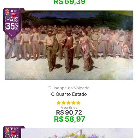
R$
69,39
Giuseppe da Volpedo
O Quarto Estado
A partir de
R$
90,72
R$
58,97