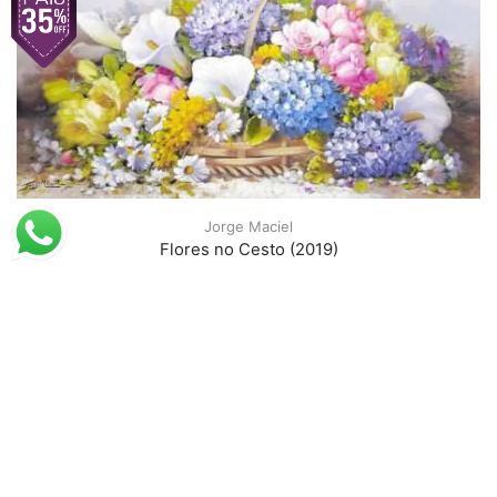
Jorge Maciel
Flores no Cesto (2019)
R$
117,53
R$
76,39
Encontre a Santhatela nos Marketplaces
Amazon
Americanas
Mercado livre
Shopee