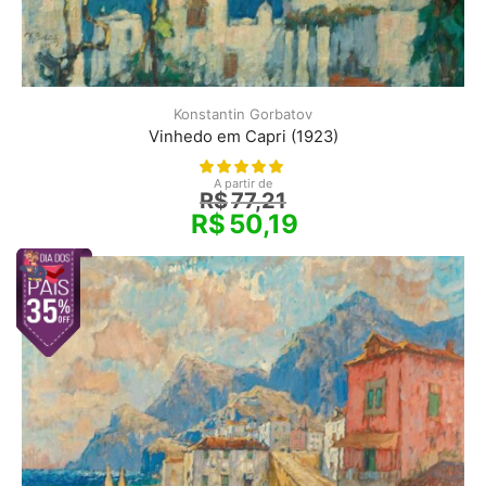
Konstantin Gorbatov
Vinhedo em Capri (1923)
A partir de
R$
77,21
R$
50,19