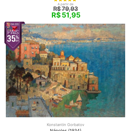
A partir de
R$
79,93
R$
51,95
Konstantin Gorbatov
Nápoles (1934)