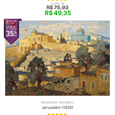
A partir de
R$
75,93
R$
49,35
Konstantin Gorbatov
Jerusalém (1935)