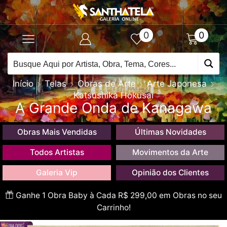
0
0
Início
Telas
Obras de Arte
Arte Japonesa
Katsushika Hokusai
A Grande Onda de Kanagawa
Obras Mais Vendidas
Últimas Novidades
Todos Artistas
Movimentos da Arte
Galeria Vip
Opinião dos Clientes
Ganhe 1 Obra Baby à Cada R$ 299,00 em Obras no seu
Carrinho!