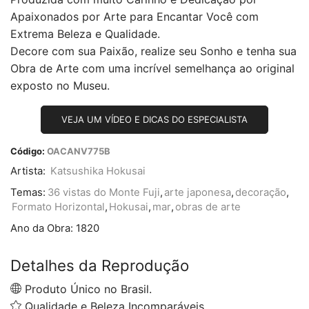
Apaixonados por Arte para Encantar Você com
Extrema Beleza e Qualidade.
Decore com sua Paixão, realize seu Sonho e tenha sua
Obra de Arte com uma incrível semelhança ao original
exposto no Museu.
VEJA UM VÍDEO E DICAS DO ESPECIALISTA
Código:
OACANV775B
Artista:
Katsushika Hokusai
Temas:
36 vistas do Monte Fuji
,
arte japonesa
,
decoração
,
Formato Horizontal
,
Hokusai
,
mar
,
obras de arte
Ano da Obra:
1820
Detalhes da Reprodução
Produto Único no Brasil.
Qualidade e Beleza Incomparáveis.