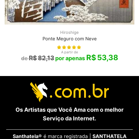
Hiroshige
Ponte Meguro com Neve
A partir de
R$
53,38
R$
82,13
Os Artistas que Você Ama com o melhor
Serviço da Internet.
Santhatela®
é marca registrada |
SANTHATELA