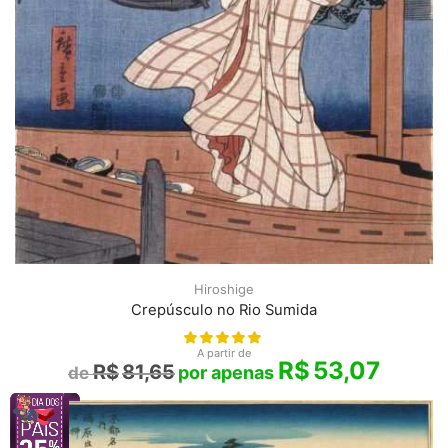
Hiroshige
Crepúsculo no Rio Sumida
A partir de
R$
53,07
R$
81,65