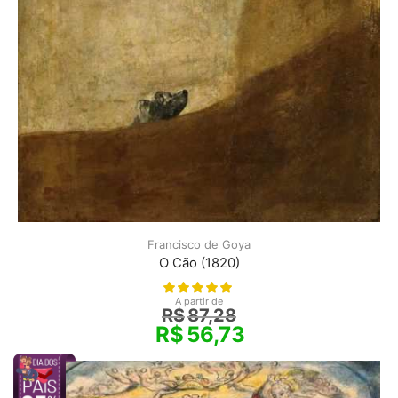
Francisco de Goya
O Cão (1820)
A partir de
R$
87,28
R$
56,73