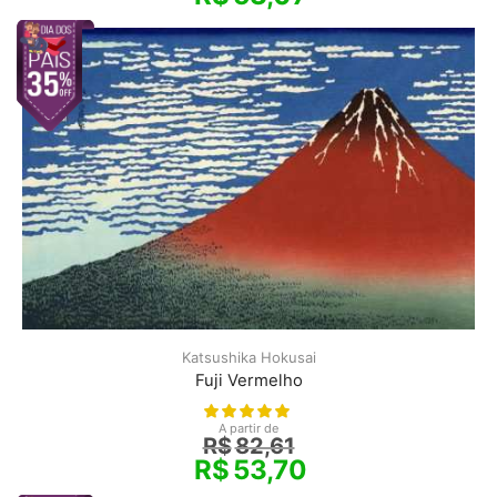
Katsushika Hokusai
Fuji Vermelho
A partir de
R$
82,61
R$
53,70