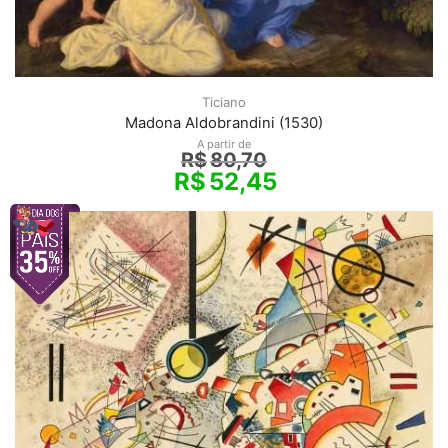
Ticiano
Madona Aldobrandini (1530)
A partir de
R$
80,70
R$
52,45