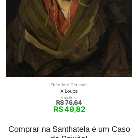
Théodore Géricault
A Louca
A partir de
R$
76,64
R$
49,82
Comprar na Santhatela é um Caso