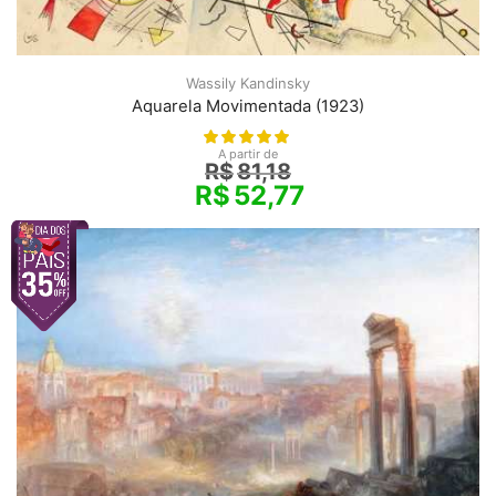
Wassily Kandinsky
Aquarela Movimentada (1923)
A partir de
R$
81,18
R$
52,77