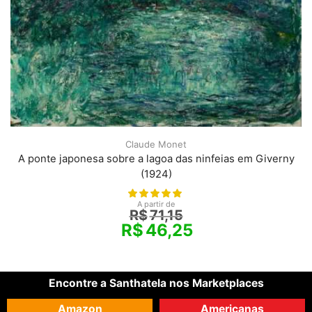
Claude Monet
A ponte japonesa sobre a lagoa das ninfeias em Giverny
(1924)
A partir de
R$
71,15
R$
46,25
Encontre a Santhatela nos Marketplaces
Amazon
Americanas