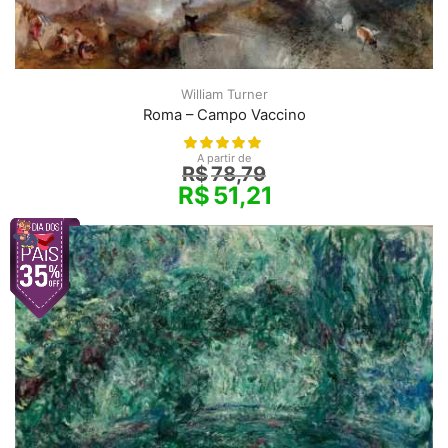
William Turner
Roma – Campo Vaccino
A partir de
R$
78,79
R$
51,21