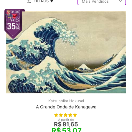
FILTROS ▼
Katsushika Hokusai
A Grande Onda de Kanagawa
A partir de
R$
81,65
R$
53,07