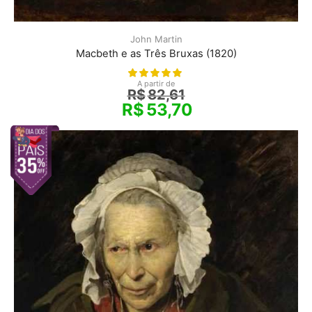
John Martin
Macbeth e as Três Bruxas (1820)
A partir de
R$
82,61
R$
53,70