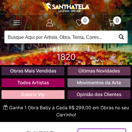
0
0
Início
Loja
1820
Obras Mais Vendidas
Últimas Novidades
Todos Artistas
Movimentos da Arte
Galeria Vip
Opinião dos Clientes
Ganhe 1 Obra Baby à Cada R$ 299,00 em Obras no seu
Carrinho!