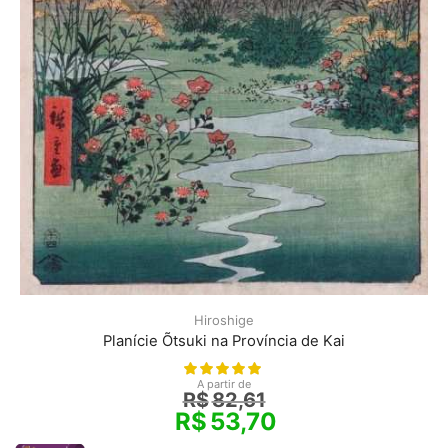
Hiroshige
Planície Õtsuki na Província de Kai
A partir de
R$
82,61
R$
53,70