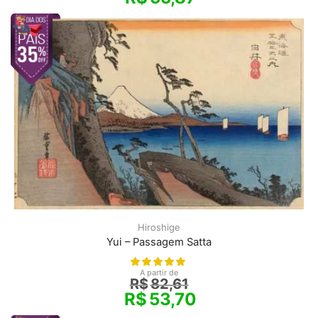
Hiroshige
Yui – Passagem Satta
A partir de
R$
82,61
R$
53,70