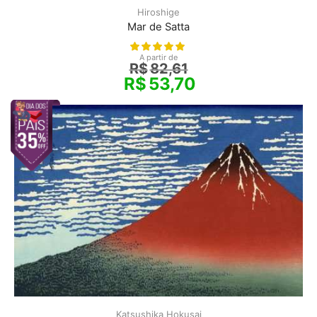
Hiroshige
Mar de Satta
A partir de
R$
82,61
R$
53,70
Katsushika Hokusai