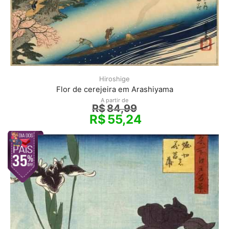
Hiroshige
Flor de cerejeira em Arashiyama
A partir de
R$
84,99
R$
55,24