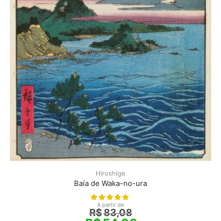
Hiroshige
Baía de Waka-no-ura
A partir de
R$
83,08