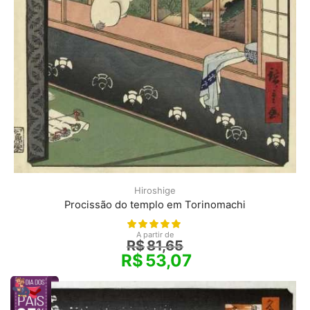
Hiroshige
Procissão do templo em Torinomachi
A partir de
R$
81,65
R$
53,07