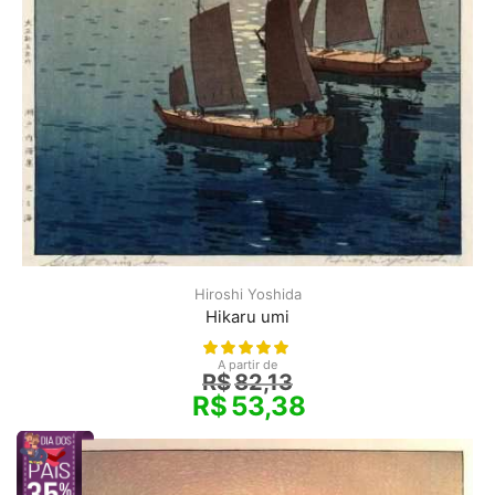
Hiroshi Yoshida
Hikaru umi
A partir de
R$
82,13
R$
53,38