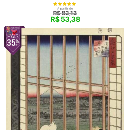
A partir de
R$
82,13
R$
53,38