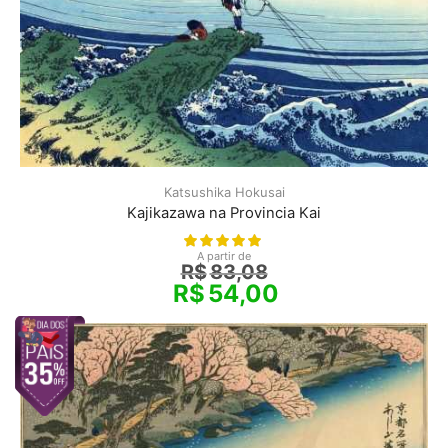
Katsushika Hokusai
Kajikazawa na Provincia Kai
A partir de
R$
83,08
R$
54,00