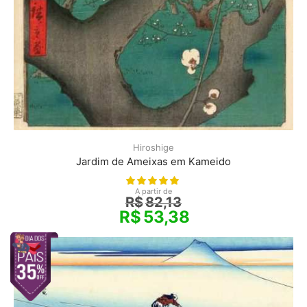
Hiroshige
Jardim de Ameixas em Kameido
A partir de
R$
82,13
R$
53,38