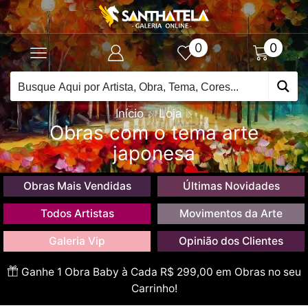
0
0
Início
Loja
Obras com o tema arte
japonesa
Obras Mais Vendidas
Últimas Novidades
Todos Artistas
Movimentos da Arte
Galeria Vip
Opinião dos Clientes
Ganhe 1 Obra Baby à Cada R$ 299,00 em Obras no seu
Carrinho!