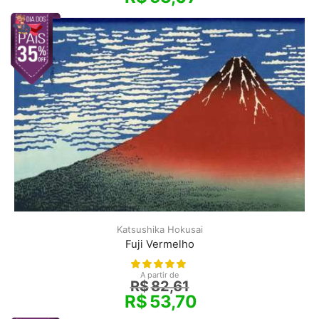
Katsushika Hokusai
Fuji Vermelho
A partir de
R$
82,61
R$
53,70