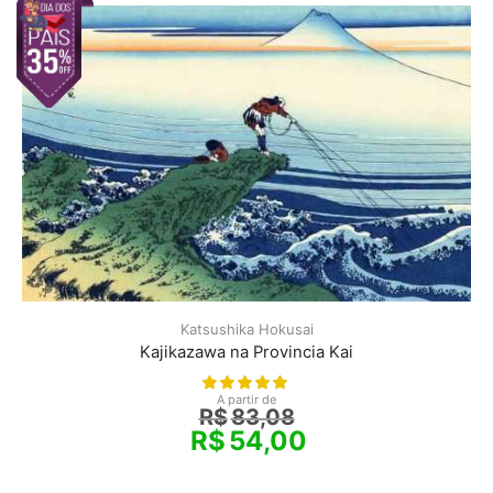
Katsushika Hokusai
Kajikazawa na Provincia Kai
A partir de
R$
83,08
R$
54,00