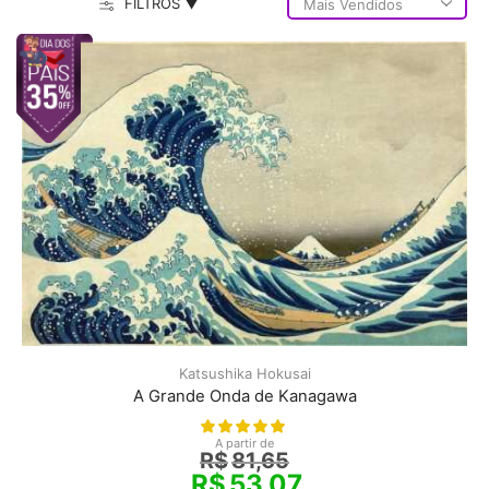
FILTROS ▼
Katsushika Hokusai
A Grande Onda de Kanagawa
A partir de
R$
81,65
R$
53,07