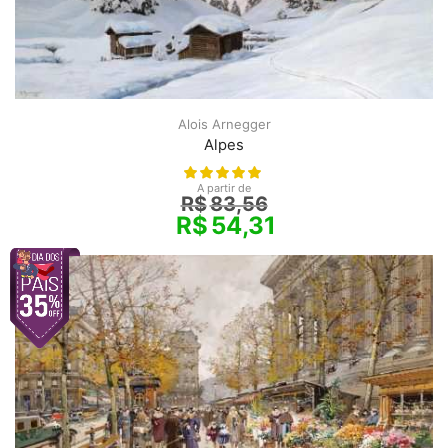
Alois Arnegger
Alpes
A partir de
R$
83,56
R$
54,31