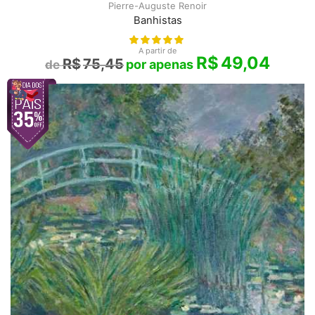
Pierre-Auguste Renoir
Banhistas
A partir de
R$
49,04
R$
75,45