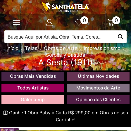
0
0
Início
Telas
Obras de Arte
Impressionismo
Sorolla y Bastida
A Sesta (1911)
Obras Mais Vendidas
Últimas Novidades
Todos Artistas
Movimentos da Arte
Galeria Vip
Opinião dos Clientes
Ganhe 1 Obra Baby à Cada R$ 299,00 em Obras no seu
Carrinho!