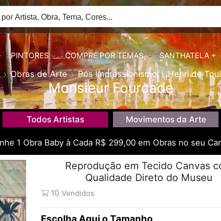
PINTORES
COMPRE POR TEMAS
SANTHATELA +
Obras de Arte
Pós Impressionismo
Henri de Tou
Monsieur Fourcade
Todos Artistas
Movimentos da Arte
he 1 Obra Baby à Cada R$ 299,00 em Obras no seu Car
Reprodução em Tecido Canvas 
Qualidade Direto do Museu
10
Vendidos
Tamanho