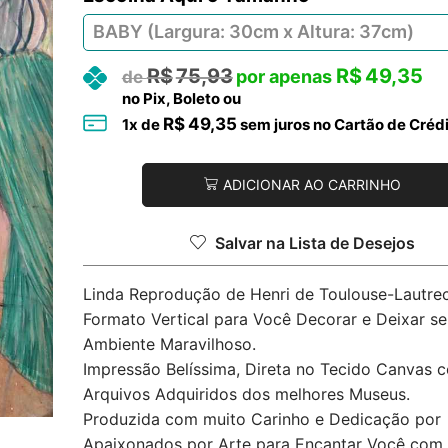
R$
75,93
R$
49,35
no Pix, Boleto ou
R$
49,35
1
x de
sem juros no Cartão de Créd
ADICIONAR AO CARRINHO
Salvar na Lista de Desejos
Linda Reprodução de Henri de Toulouse-Lautre
Formato Vertical para Você Decorar e Deixar se
Ambiente Maravilhoso.
Impressão Belíssima, Direta no Tecido Canvas 
Arquivos Adquiridos dos melhores Museus.
Produzida com muito Carinho e Dedicação por
Apaixonados por Arte para Encantar Você com