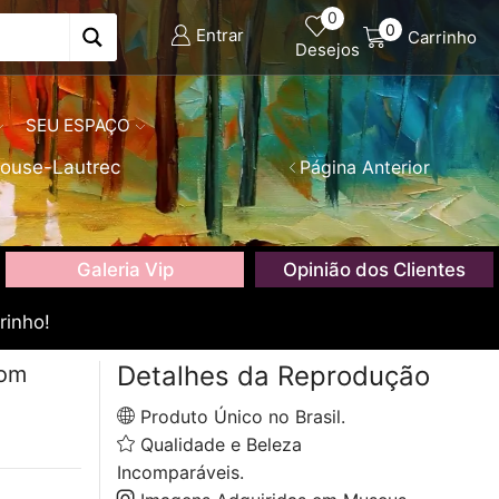
0
0
Entrar
Carrinho
Desejos
SEU ESPAÇO
louse-Lautrec
Página Anterior
Galeria Vip
Opinião dos Clientes
rinho!
Detalhes da Reprodução
com
Produto Único no Brasil.
Qualidade e Beleza
Incomparáveis.