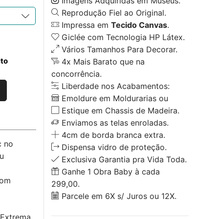
Imagens Adquiridas em Museus.
Reprodução Fiel ao Original.
Impressa em
Tecido Canvas
.
Giclée com Tecnologia HP Látex.
Vários Tamanhos Para Decorar.
ito
4x Mais Barato que na
concorrência.
Liberdade nos Acabamentos:
Emoldure em Moldurarias ou
Estique em Chassis de Madeira.
Enviamos as telas enroladas.
4cm de borda branca extra.
c no
Dispensa vidro de proteção.
u
Exclusiva Garantia pra Vida Toda.
Ganhe 1 Obra Baby à cada
com
299,00.
Parcele em 6X s/ Juros ou 12X.
 Extrema