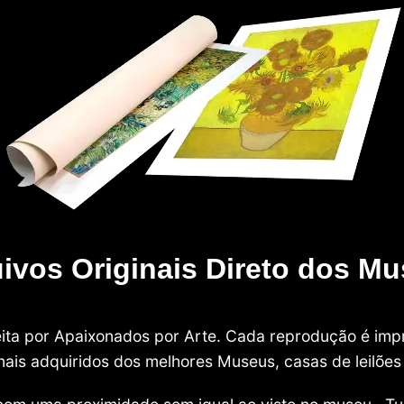
ivos Originais Direto dos M
 feita por Apaixonados por Arte. Cada reprodução é i
nais adquiridos dos melhores Museus, casas de leilões e