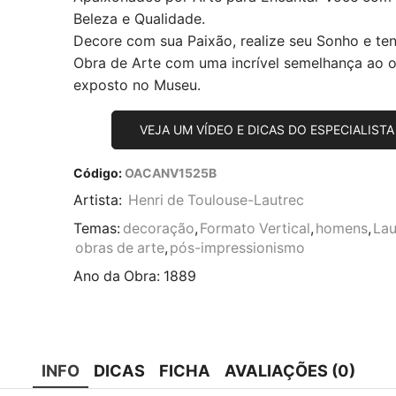
Beleza e Qualidade.
Decore com sua Paixão, realize seu Sonho e te
Obra de Arte com uma incrível semelhança ao or
exposto no Museu.
VEJA UM VÍDEO E DICAS DO ESPECIALISTA
Código:
OACANV1525B
Artista:
Henri de Toulouse-Lautrec
Temas:
decoração
,
Formato Vertical
,
homens
,
Lau
obras de arte
,
pós-impressionismo
Ano da Obra:
1889
INFO
DICAS
FICHA
AVALIAÇÕES (0)