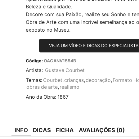
Beleza e Qualidade.
Decore com sua Paixão, realize seu Sonho e te
Obra de Arte com uma incrível semelhança ao or
exposto no Museu.
VEJA UM VÍDEO E DICAS DO ESPECIALISTA
Código:
OACANV1554B
Artista:
Gustave Courbet
Temas:
Courbet
,
crianças
,
decoração
,
Formato Ho
obras de arte
,
realismo
Ano da Obra:
1867
INFO
DICAS
FICHA
AVALIAÇÕES (0)