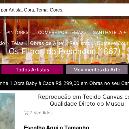
PINTORES
COMPRE POR TEMAS
SANTHATELA +
cio
Telas
Obras de Arte
Realismo
Gustave Cour
Os Filhos do Pescador (1867)
Todos Artistas
Movimentos da Arte
he 1 Obra Baby à Cada R$ 299,00 em Obras no seu Car
Reprodução em Tecido Canvas 
Qualidade Direto do Museu
7
Vendidos
Tamanho