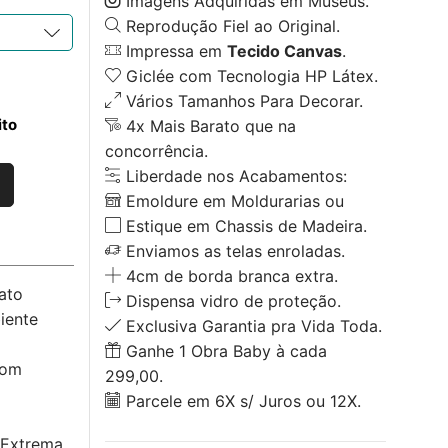
Imagens Adquiridas em Museus.
Reprodução Fiel ao Original.
Impressa em
Tecido Canvas
.
Giclée com Tecnologia HP Látex.
Vários Tamanhos Para Decorar.
ito
4x Mais Barato que na
concorrência.
Liberdade nos Acabamentos:
Emoldure em Moldurarias ou
Estique em Chassis de Madeira.
Enviamos as telas enroladas.
4cm de borda branca extra.
ato
Dispensa vidro de proteção.
iente
Exclusiva Garantia pra Vida Toda.
Ganhe 1 Obra Baby à cada
com
299,00.
Parcele em 6X s/ Juros ou 12X.
 Extrema