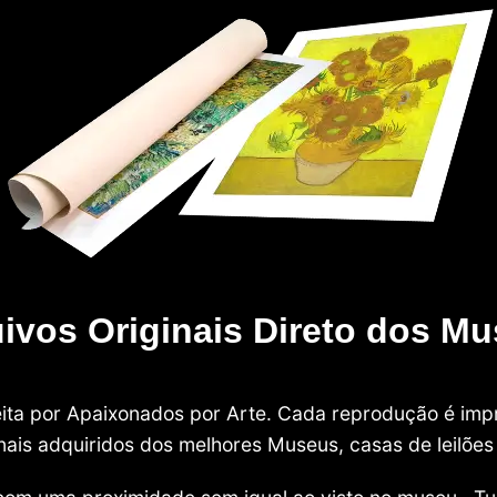
ivos Originais Direto dos M
 feita por Apaixonados por Arte. Cada reprodução é i
nais adquiridos dos melhores Museus, casas de leilões e