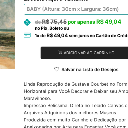
R$
75,45
R$
49,04
no Pix, Boleto ou
R$
49,04
1
x de
sem juros no Cartão de Créd
ADICIONAR AO CARRINHO
Salvar na Lista de Desejos
Linda Reprodução de Gustave Courbet no Form
Horizontal para Você Decorar e Deixar seu Amb
Maravilhoso.
Impressão Belíssima, Direta no Tecido Canvas 
Arquivos Adquiridos dos melhores Museus.
Produzida com muito Carinho e Dedicação por
Apaixonados por Arte para Encantar Você com