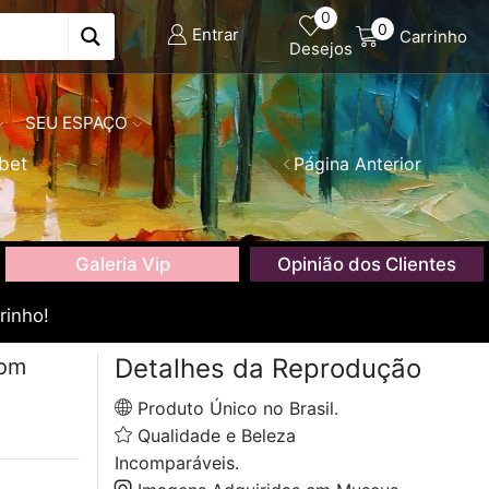
0
0
Entrar
Carrinho
Desejos
SEU ESPAÇO
bet
Página Anterior
Galeria Vip
Opinião dos Clientes
rinho!
Detalhes da Reprodução
com
Produto Único no Brasil.
Qualidade e Beleza
Incomparáveis.