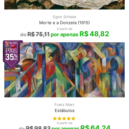
Egon Schiele
Morte e a Donzela (1915)
A partir de
R$
48,82
R$
75,11
Franz Marc
Estábulos
A partir de
R$
64,24
R$
98,83