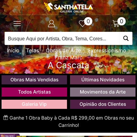
0
0
Início
Telas
Obras de Arte
Expressionismo
Franz Marc
A Cascata
Obras Mais Vendidas
Últimas Novidades
Todos Artistas
Movimentos da Arte
Galeria Vip
Opinião dos Clientes
Ganhe 1 Obra Baby à Cada R$ 299,00 em Obras no seu
Carrinho!