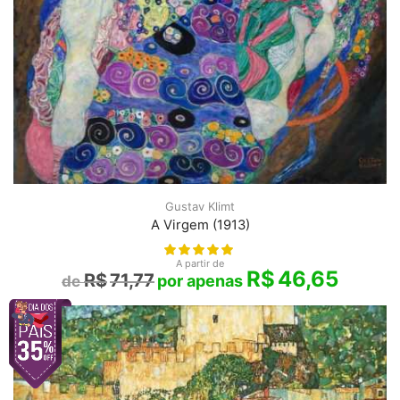
Gustav Klimt
A Virgem (1913)
A partir de
R$
46,65
R$
71,77