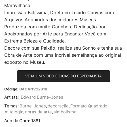
Maravilhoso.
Impressão Belíssima, Direta no Tecido Canvas com
Arquivos Adquiridos dos melhores Museus.
Produzida com muito Carinho e Dedicação por
Apaixonados por Arte para Encantar Você com
Extrema Beleza e Qualidade.
Decore com sua Paixão, realize seu Sonho e tenha sua
Obra de Arte com uma incrível semelhança ao original
exposto no Museu.
VEJA UM VÍDEO E DICAS DO ESPECIALISTA
Código:
OACANV2281B
Artista:
Edward Burne-Jones
Temas:
Burne-Jones
,
decoração
,
Formato Quadrado
,
mitologia
,
obras de arte
,
simbolismo
Ano da Obra:
1881