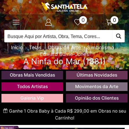
0
0
Início
Telas
Obras de Arte
Simbolismo
Edward Burne-Jones
A Ninfa do Mar (1881)
Obras Mais Vendidas
Últimas Novidades
Todos Artistas
Movimentos da Arte
Galeria Vip
Opinião dos Clientes
Ganhe 1 Obra Baby à Cada R$ 299,00 em Obras no seu
Carrinho!