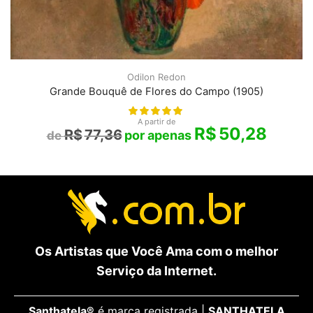
Odilon Redon
Grande Bouquê de Flores do Campo (1905)
A partir de
R$
50,28
R$
77,36
Os Artistas que Você Ama com o melhor
Serviço da Internet.
Santhatela®
é marca registrada |
SANTHATELA