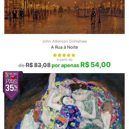
John Atkinson Grimshaw
A Rua à Noite
A partir de
R$
54,00
R$
83,08