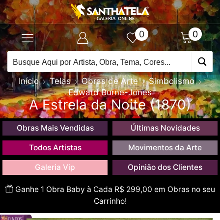
0
0
Início
Telas
Obras de Arte
Simbolismo
Edward Burne-Jones
A Estrela da Noite (1870)
Obras Mais Vendidas
Últimas Novidades
Todos Artistas
Movimentos da Arte
Galeria Vip
Opinião dos Clientes
Ganhe 1 Obra Baby à Cada R$ 299,00 em Obras no seu
Carrinho!