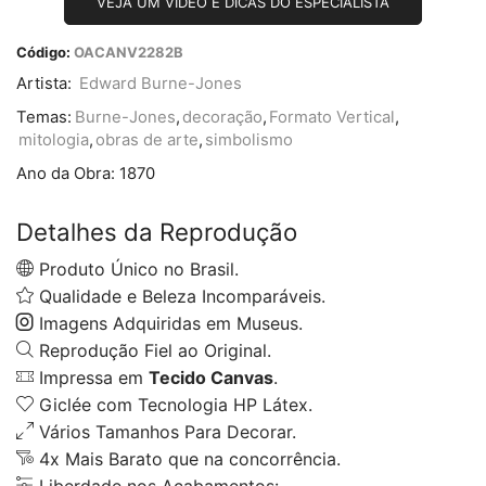
VEJA UM VÍDEO E DICAS DO ESPECIALISTA
Código:
OACANV2282B
Artista:
Edward Burne-Jones
Temas:
Burne-Jones
,
decoração
,
Formato Vertical
,
mitologia
,
obras de arte
,
simbolismo
Ano da Obra:
1870
Detalhes da Reprodução
Produto Único no Brasil.
Qualidade e Beleza Incomparáveis.
Imagens Adquiridas em Museus.
Reprodução Fiel ao Original.
Impressa em
Tecido Canvas
.
Giclée com Tecnologia HP Látex.
Vários Tamanhos Para Decorar.
4x Mais Barato que na concorrência.
Liberdade nos Acabamentos: