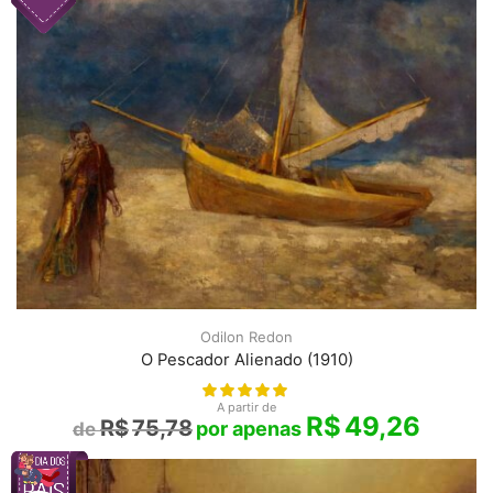
Odilon Redon
O Pescador Alienado (1910)
A partir de
R$
49,26
R$
75,78