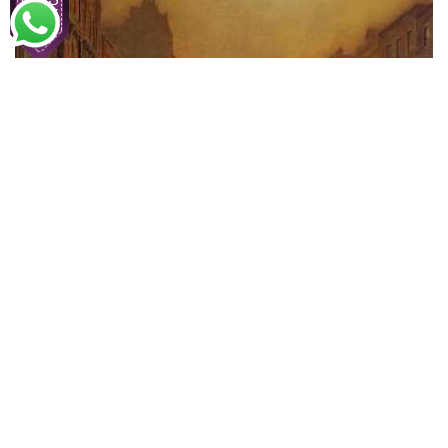
John Atkinson Grimshaw
A Rua à Noite
A partir de
R$
54,00
R$
83,08