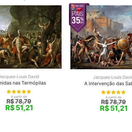
Jacques-Louis David
Jacques-Louis Davi
nidas nas Termópilas
A intervenção das Sa
A partir de
A partir de
R$
78,79
R$
78,79
R$
51,21
R$
51,21