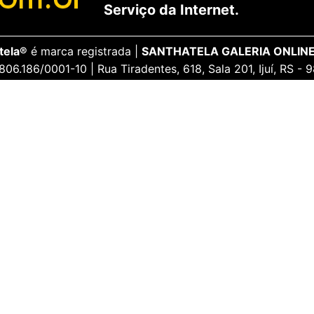
Serviço da Internet.
tela®
é marca registrada |
SANTHATELA GALERIA ONLINE
806.186/0001-10 | Rua Tiradentes, 618, Sala 201, Ijuí, RS -
ENCANTE-SE
ua Conta
Galeria Vip
idos
Opiniões Apaixonadas
thatela
Redes Sociais
Formas de pagamento a