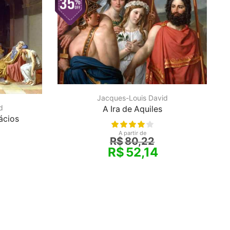
Jacques-Louis David
d
A Ira de Aquiles
ácios
A partir de
R$
80,22
R$
52,14