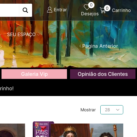
0
0
Entrar
Carrinho
Desejos
SEU ESPAÇO
Página Anterior
Galeria Vip
Opinião dos Clientes
rinho!
Produtos
Mostrar
por
página