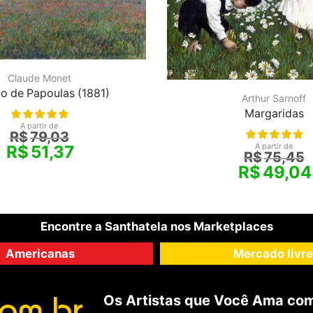
Claude Monet
 de Papoulas (1881)
Arthur Sarnoff
Margaridas
A partir de
R$
79,03
A partir de
R$
51,37
R$
75,45
R$
49,04
Encontre a Santhatela nos Marketplaces
Americanas
Mercado livre
Os Artistas que Você Ama com