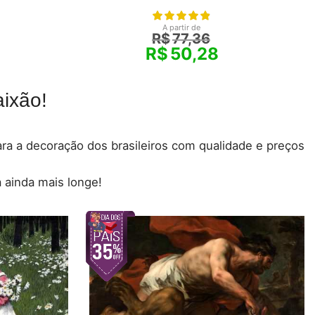
A partir de
R$
77,36
R$
50,28
ixão!
para a decoração dos brasileiros com qualidade e preços
 ainda mais longe!