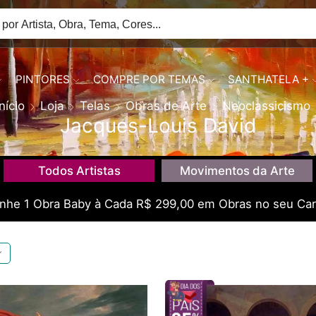
PINTORES
COMPRE POR TEMAS
SANTHATELA +
Início
Loja
Telas
Obras de Arte
Neoclassicismo
Jacques-Louis David
Todos Artistas
Movimentos da Arte
he 1 Obra Baby à Cada R$ 299,00 em Obras no seu Car