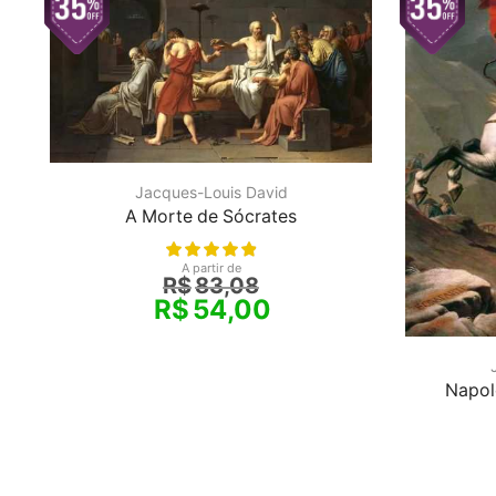
Jacques-Louis David
A Morte de Sócrates
A partir de
R$
83,08
R$
54,00
Napol