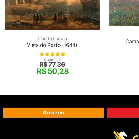
Claude Lorrain
Campo
Vista do Porto (1644)
A partir de
R$
77,36
R$
50,28
Amazon