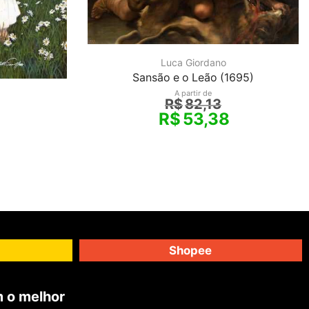
Luca Giordano
Sansão e o Leão (1695)
A partir de
R$
82,13
R$
53,38
Shopee
 o melhor