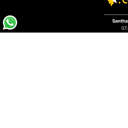
Santha
07.
DESTAQUES
PRA VOCÊ
Destaques da Santhatela
Acesse s
Nossos Best Sellers
Seus Ped
Últimos Lançamentos
S.A.C San
SAC:
atendimento@santhatela.com.br
(55) 99146.8945 (Fone / Whatsapp)