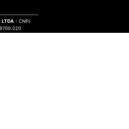
 LTDA
- CNPJ
 98700-220
SAIBA MAIS
Sobre o Projeto
Informe-se
Todos Artistas
ceitas: cartões de crédito (MasterCard, Visa, Elo,
Diners Club e American Express), Boleto e Pix.