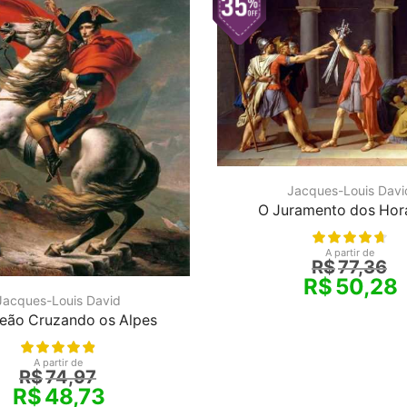
Jacques-Louis Davi
O Juramento dos Hor
A partir de
R$
77,36
R$
50,28
Jacques-Louis David
eão Cruzando os Alpes
A partir de
R$
74,97
R$
48,73