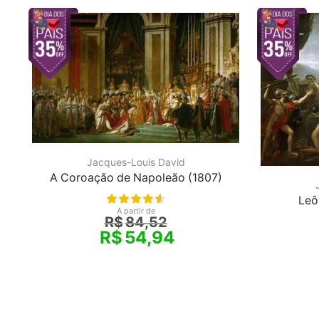
Jacques-Louis David
A Coroação de Napoleão (1807)
Leô
A partir de
R$
84,52
R$
54,94