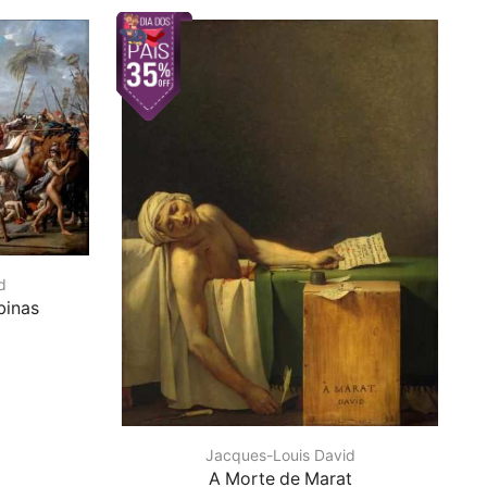
d
binas
Jacques-Louis David
A Morte de Marat