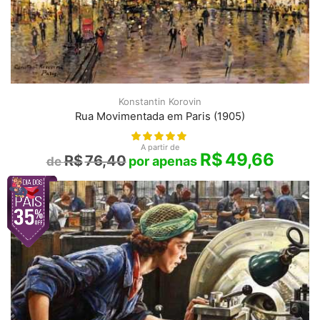
Konstantin Korovin
Rua Movimentada em Paris (1905)
A partir de
R$
49,66
R$
76,40