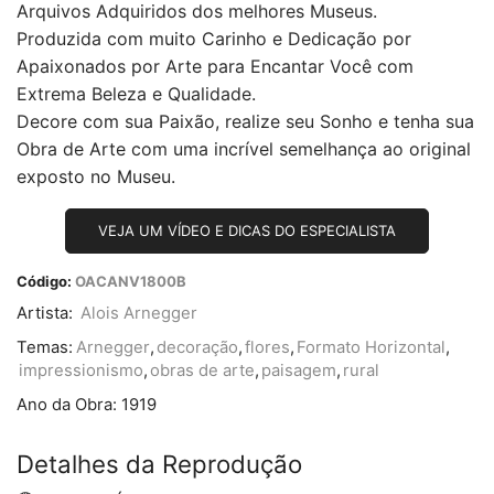
Arquivos Adquiridos dos melhores Museus.
Produzida com muito Carinho e Dedicação por
Apaixonados por Arte para Encantar Você com
Extrema Beleza e Qualidade.
Decore com sua Paixão, realize seu Sonho e tenha sua
Obra de Arte com uma incrível semelhança ao original
exposto no Museu.
VEJA UM VÍDEO E DICAS DO ESPECIALISTA
Código:
OACANV1800B
Artista:
Alois Arnegger
Temas:
Arnegger
,
decoração
,
flores
,
Formato Horizontal
,
impressionismo
,
obras de arte
,
paisagem
,
rural
Ano da Obra:
1919
Detalhes da Reprodução