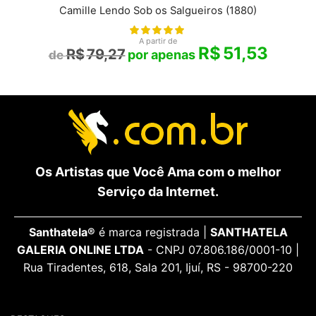
Camille Lendo Sob os Salgueiros (1880)
A partir de
R$
51,53
R$
79,27
Os Artistas que Você Ama com o melhor
Serviço da Internet.
Santhatela®
é marca registrada |
SANTHATELA
GALERIA ONLINE LTDA
- CNPJ 07.806.186/0001-10 |
Rua Tiradentes, 618, Sala 201, Ijuí, RS - 98700-220