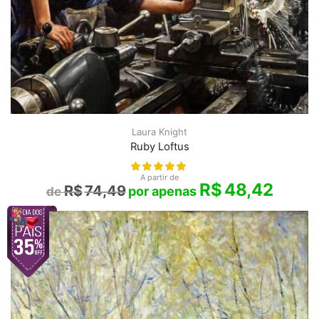
Laura Knight
Ruby Loftus
A partir de
R$
48,42
R$
74,49