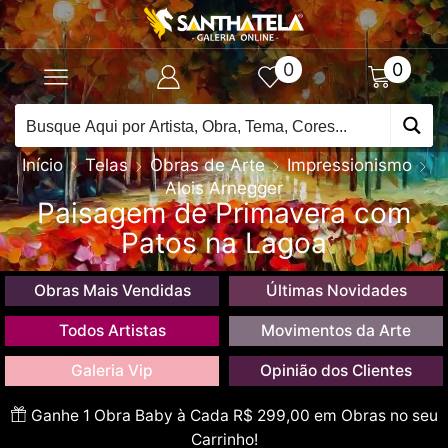
0
0
Início
Telas
Obras de Arte
Impressionismo
Alois Arnegger
Paisagem de Primavera com
Patos na Lagoa
Obras Mais Vendidas
Últimas Novidades
Todos Artistas
Movimentos da Arte
Galeria Vip
Opinião dos Clientes
Ganhe 1 Obra Baby à Cada R$ 299,00 em Obras no seu
Carrinho!