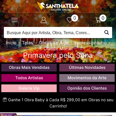
0
0
Início
Telas
Obras de Arte
Impressionismo
Claude Monet
Primavera pelo Sena
Obras Mais Vendidas
Últimas Novidades
Todos Artistas
Movimentos da Arte
Galeria Vip
Opinião dos Clientes
Ganhe 1 Obra Baby à Cada R$ 299,00 em Obras no seu
Carrinho!