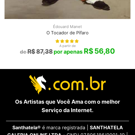
Édouard Manet
O Tocador de Pífaro
A partir de
R$
56,80
R$
87,38
Os Artistas que Você Ama com o melhor
Serviço da Internet.
Santhatela®
é marca registrada |
SANTHATELA