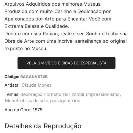
Arquivos Adquiridos dos melhores Museus.
Produzida com muito Carinho e Dedicação por
Apaixonados por Arte para Encantar Você com
Extrema Beleza e Qualidade.
Decore com sua Paixão, realize seu Sonho e tenha sua
Obra de Arte com uma incrível semelhança ao original
exposto no Museu.
VEJA UM VÍDEO E DICAS DO ESPECIALISTA
Código:
OACANV074B
Artista:
Claude Monet
Temas:
decoração
,
Formato Horizontal
,
impressionismo
,
Monet
,
obras de arte
,
paisagem
,
rios
Ano da Obra:
1875
Detalhes da Reprodução