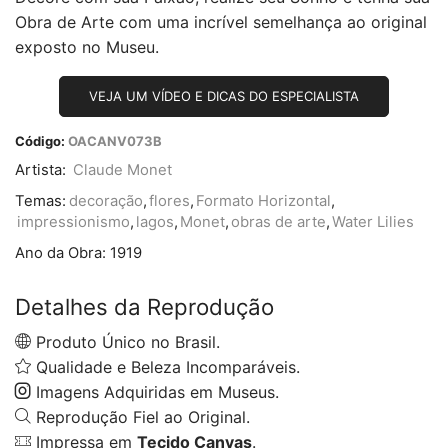
Obra de Arte com uma incrível semelhança ao original
exposto no Museu.
VEJA UM VÍDEO E DICAS DO ESPECIALISTA
Código:
OACANV073B
Artista:
Claude Monet
Temas:
decoração
,
flores
,
Formato Horizontal
,
impressionismo
,
lagos
,
Monet
,
obras de arte
,
Water Lilies
Ano da Obra:
1919
Detalhes da Reprodução
Produto Único no Brasil.
Qualidade e Beleza Incomparáveis.
Imagens Adquiridas em Museus.
Reprodução Fiel ao Original.
Impressa em
Tecido Canvas
.