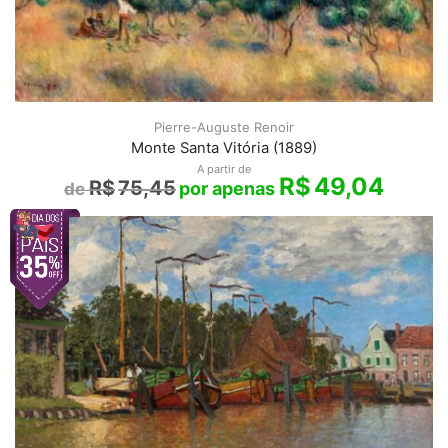
Pierre-Auguste Renoir
Monte Santa Vitória (1889)
A partir de
R$
49,04
R$
75,45