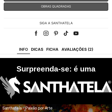
OBRAS QUADRADAS
SIGA A SANTHATELA
Facebook
Instagram
Pinterest
Tik-
Youtube
tok
INFO
DICAS
FICHA
AVALIAÇÕES (2)
Surpreenda-se: é uma
Santhatela - Paixão por Arte