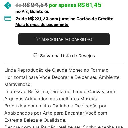
R$
94,54
R$
61,45
no Pix, Boleto ou
R$
30,73
2
x de
sem juros no Cartão de Crédito
Mais formas de pagamento
ADICIONAR AO CARRINHO
Salvar na Lista de Desejos
Linda Reprodução de Claude Monet no Formato
Horizontal para Você Decorar e Deixar seu Ambiente
Maravilhoso.
Impressão Belíssima, Direta no Tecido Canvas com
Arquivos Adquiridos dos melhores Museus.
Produzida com muito Carinho e Dedicação por
Apaixonados por Arte para Encantar Você com
Extrema Beleza e Qualidade.
Decore com sua Paixão, realize seu Sonho e tenha sua