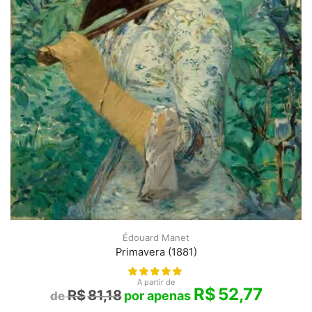
Édouard Manet
Primavera (1881)
A partir de
R$
52,77
R$
81,18