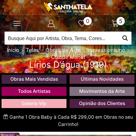
0
5
Início
Telas
Obras de Arte
Impressionismo
Claude Monet
Lírios D’água (1919)
Obras Mais Vendidas
Últimas Novidades
Todos Artistas
Movimentos da Arte
Galeria Vip
Opinião dos Clientes
Ganhe 1 Obra Baby à Cada R$ 299,00 em Obras no seu
Carrinho!