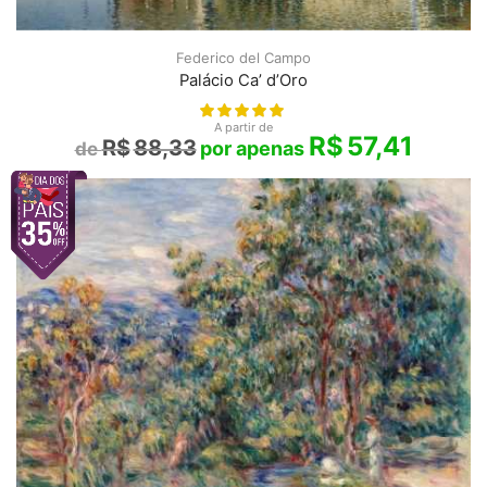
Federico del Campo
Palácio Ca’ d’Oro
A partir de
R$
57,41
R$
88,33