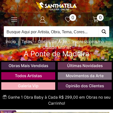
0
0
Início
Telas
Obras de Arte
Impressionismo
Claude Monet
A Ponte de Madeira
Obras Mais Vendidas
Últimas Novidades
Todos Artistas
Movimentos da Arte
Galeria Vip
Opinião dos Clientes
Ganhe 1 Obra Baby à Cada R$ 299,00 em Obras no seu
Carrinho!