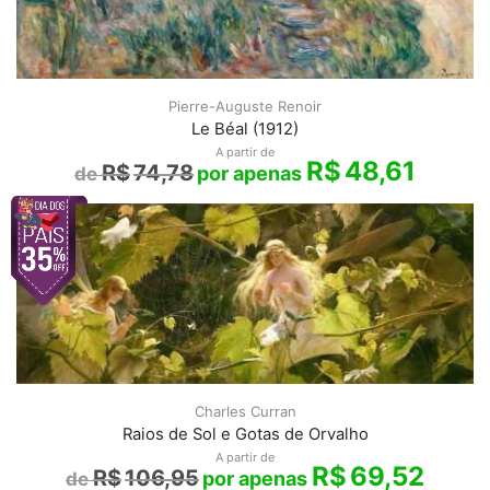
Pierre-Auguste Renoir
Le Béal (1912)
A partir de
R$
48,61
R$
74,78
Charles Curran
Raios de Sol e Gotas de Orvalho
A partir de
R$
69,52
R$
106,95