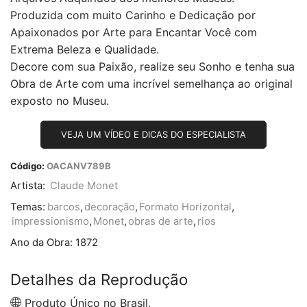
Produzida com muito Carinho e Dedicação por
Apaixonados por Arte para Encantar Você com
Extrema Beleza e Qualidade.
Decore com sua Paixão, realize seu Sonho e tenha sua
Obra de Arte com uma incrível semelhança ao original
exposto no Museu.
VEJA UM VÍDEO E DICAS DO ESPECIALISTA
Código:
OACANV789B
Artista:
Claude Monet
Temas:
barcos
,
decoração
,
Formato Horizontal
,
impressionismo
,
Monet
,
obras de arte
,
rios
Ano da Obra:
1872
Detalhes da Reprodução
Produto Único no Brasil.