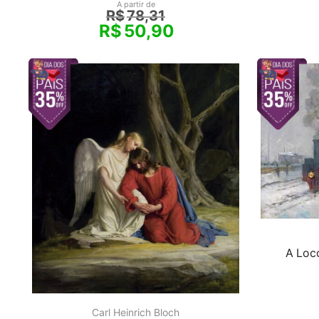
A partir de
R$
78,31
R$
50,90
A Loc
Carl Heinrich Bloch