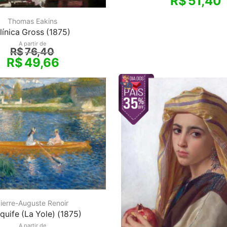
R$
51,40
Thomas Eakins
línica Gross (1875)
A partir de
R$
76,40
R$
49,66
ierre-Auguste Renoir
quife (La Yole) (1875)
A partir de