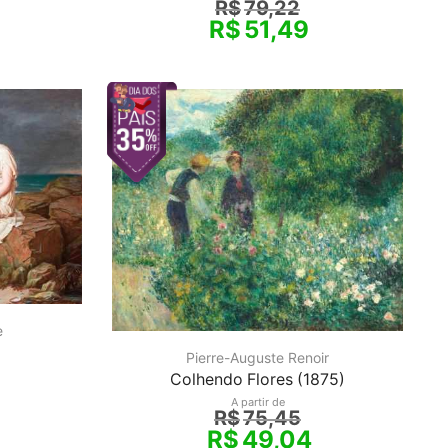
R$
79,22
R$
51,49
e
Pierre-Auguste Renoir
Colhendo Flores (1875)
A partir de
R$
75,45
R$
49,04