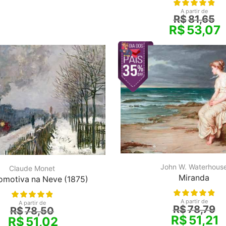
A partir de
R$
81,65
R$
53,07
John W. Waterhous
Claude Monet
Miranda
omotiva na Neve (1875)
A partir de
A partir de
R$
78,79
R$
78,50
R$
51,21
R$
51,02