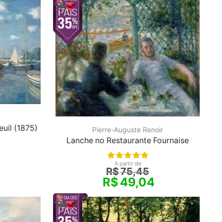
uil (1875)
Pierre-Auguste Renoir
Lanche no Restaurante Fournaise
A partir de
R$
75,45
R$
49,04