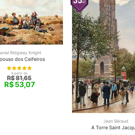
aniel Ridgway Knight
pouso dos Ceifeiros
A partir de
R$
81,65
R$
53,07
Jean Béraud
A Torre Saint Jacq