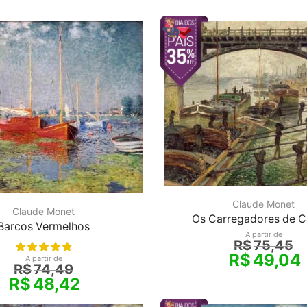
Claude Monet
Claude Monet
Os Carregadores de C
Barcos Vermelhos
A partir de
R$
75,45
R$
49,04
A partir de
R$
74,49
R$
48,42