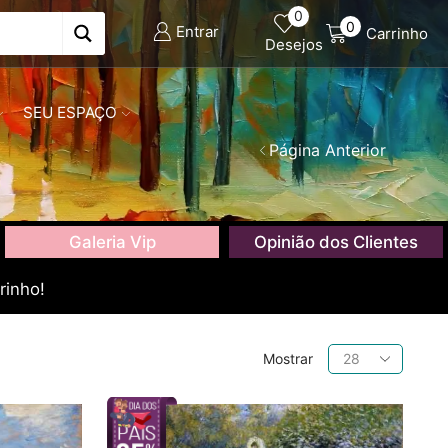
0
0
Entrar
Carrinho
Desejos
SEU ESPAÇO
Página Anterior
Galeria Vip
Opinião dos Clientes
rinho!
Produtos
Mostrar
por
página