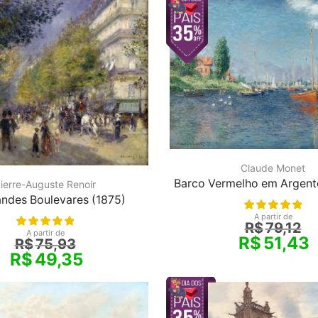
Claude Monet
Barco Vermelho em Argente
ierre-Auguste Renoir
ndes Boulevares (1875)
A partir de
R$
79,12
A partir de
R$
51,43
R$
75,93
R$
49,35