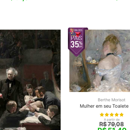
Berthe Morisot
Mulher em seu Toalete 
A partir de
R$
79,08