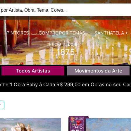
PINTORES
COMPRE POR TEMAS
SANTHATELA +
Início
Loja
1875
Todos Artistas
Movimentos da Arte
he 1 Obra Baby à Cada R$ 299,00 em Obras no seu Car