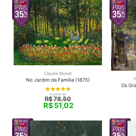
Claude Monet
P
No Jardim da Família (1875)
Os Gra
A partir de
R$
78,50
R$
51,02