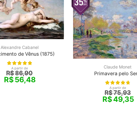
Alexandre Cabanel
imento de Vênus (1875)
Claude Monet
A partir de
R$
86,90
Primavera pelo Se
R$
56,48
A partir de
R$
75,93
R$
49,35