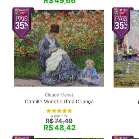
R$
49,66
Claude Monet
Camille Monet e Uma Criança
A partir de
R$
74,49
R$
48,42