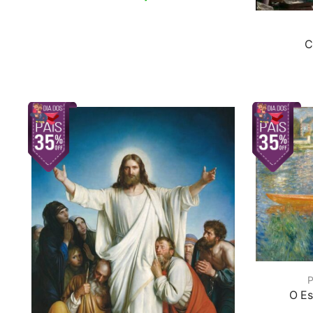
C
P
O Es