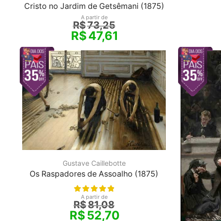
Cristo no Jardim de Getsêmani (1875)
A partir de
R$
73,25
R$
47,61
Gustave Caillebotte
Os Raspadores de Assoalho (1875)
A partir de
R$
81,08
R$
52,70