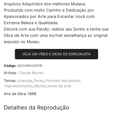
Arquivos Adquiridos dos melhores Museus.
Produzida com muito Carinho e Dedicação por
Apaixonados por Arte para Encantar Você com
Extrema Beleza e Qualidade.
Decore com sua Paixão, realize seu Sonho e tenha sua
Obra de Arte com uma incrível semelhança ao original
exposto no Museu.
VEJA UM VÍDEO E DICAS DO ESPECIALISTA
Código:
OACANV2001B
Artista:
Claude Monet
Temas:
crianças
,
flores
,
Formato Horizontal
,
impressionismo
,
Monet
,
obras de arte
Ano da Obra:
1888
Detalhes da Reprodução