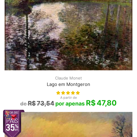
Claude Monet
Lago em Montgeron
A partir de
R$
47,80
R$
73,54