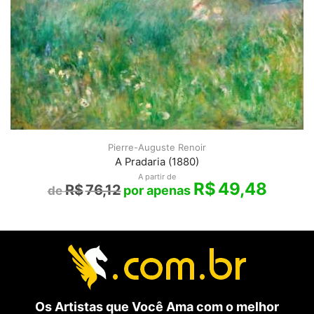
Pierre-Auguste Renoir
A Pradaria (1880)
A partir de
R$
49,48
R$
76,12
Os Artistas que Você Ama com o melhor