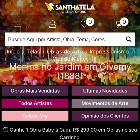
0
0
Início
Telas
Obras de Arte
Impressionismo
Claude Monet
Menina no Jardim em Giverny
(1888)
Obras Mais Vendidas
Últimas Novidades
Todos Artistas
Movimentos da Arte
Galeria Vip
Opinião dos Clientes
Ganhe 1 Obra Baby à Cada R$ 299,00 em Obras no seu
Carrinho!