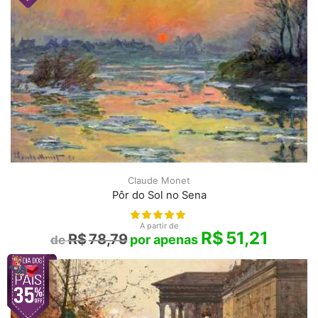
Claude Monet
Pôr do Sol no Sena
A partir de
R$
51,21
R$
78,79