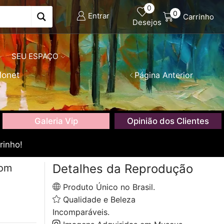
0
0
Entrar
Carrinho
Desejos
SEU ESPAÇO
Monet
Página Anterior
Galeria Vip
Opinião dos Clientes
rinho!
Detalhes da Reprodução
com
Produto Único no Brasil.
Qualidade e Beleza
Incomparáveis.