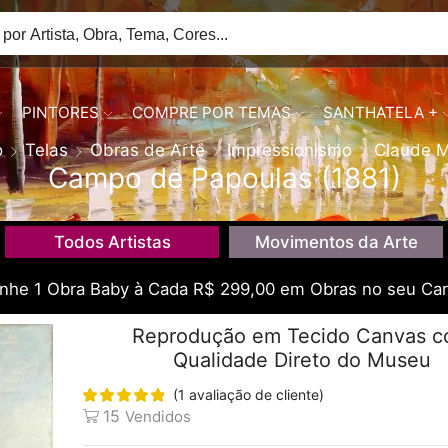
PINTORES
COMPRE POR TEMAS
SANTHATELA +
o
Telas
Obras de Arte
Impressionismo
Claude 
Campo de Papoulas (1881)
Todos Artistas
Movimentos da Arte
he 1 Obra Baby à Cada R$ 299,00 em Obras no seu Car
Reprodução em Tecido Canvas 
Qualidade Direto do Museu
(
1
avaliação de cliente)
15
Vendidos