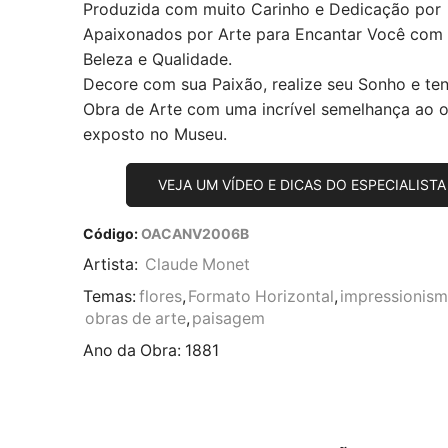
Produzida com muito Carinho e Dedicação por
Apaixonados por Arte para Encantar Você com
Beleza e Qualidade.
Decore com sua Paixão, realize seu Sonho e te
Obra de Arte com uma incrível semelhança ao or
exposto no Museu.
VEJA UM VÍDEO E DICAS DO ESPECIALISTA
Código:
OACANV2006B
Artista:
Claude Monet
Temas:
flores
,
Formato Horizontal
,
impressionis
obras de arte
,
paisagem
Ano da Obra:
1881