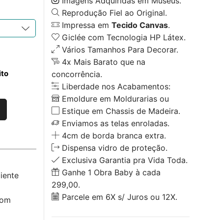
Imagens Adquiridas em Museus.
Reprodução Fiel ao Original.
Impressa em
Tecido Canvas
.
Giclée com Tecnologia HP Látex.
Vários Tamanhos Para Decorar.
4x Mais Barato que na
ito
concorrência.
Liberdade nos Acabamentos:
Emoldure em Moldurarias ou
Estique em Chassis de Madeira.
Enviamos as telas enroladas.
4cm de borda branca extra.
Dispensa vidro de proteção.
Exclusiva Garantia pra Vida Toda.
Ganhe 1 Obra Baby à cada
iente
299,00.
Parcele em 6X s/ Juros ou 12X.
com