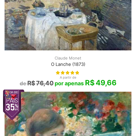
Claude Monet
O Lanche (1873)
A partir de
R$
49,66
R$
76,40