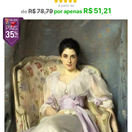
A partir de
R$
51,21
R$
78,79