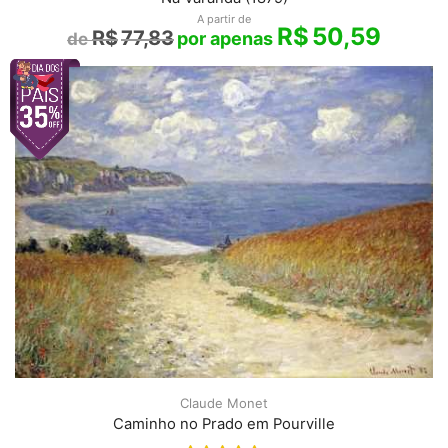
A partir de
R$
50,59
R$
77,83
Claude Monet
Caminho no Prado em Pourville