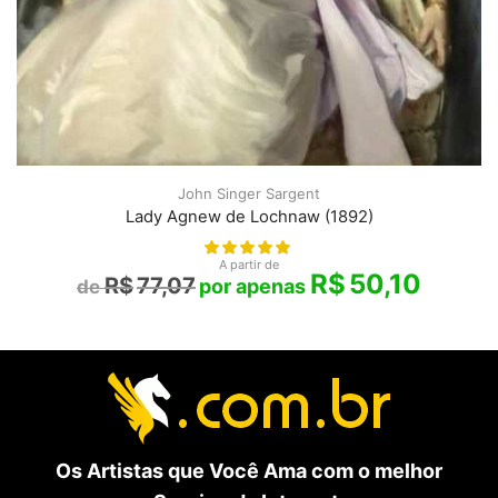
John Singer Sargent
Lady Agnew de Lochnaw (1892)
A partir de
R$
50,10
R$
77,07
Os Artistas que Você Ama com o melhor