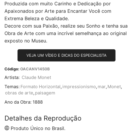
Produzida com muito Carinho e Dedicação por
Apaixonados por Arte para Encantar Você com
Extrema Beleza e Qualidade.
Decore com sua Paixão, realize seu Sonho e tenha sua
Obra de Arte com uma incrível semelhança ao original
exposto no Museu.
VEJA UM VÍDEO E DICAS DO ESPECIALISTA
Código:
OACANV1450B
Artista:
Claude Monet
Temas:
Formato Horizontal
,
impressionismo
,
mar
,
Monet
,
obras de arte
,
paisagem
Ano da Obra:
1888
Detalhes da Reprodução
Produto Único no Brasil.