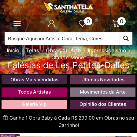
0
0
Início
Telas
Obras de Arte
Impressionismo
Claude Monet
Falésias de Les Petites-Dalles
Obras Mais Vendidas
Últimas Novidades
Todos Artistas
Movimentos da Arte
Galeria Vip
Opinião dos Clientes
Ganhe 1 Obra Baby à Cada R$ 299,00 em Obras no seu
Carrinho!