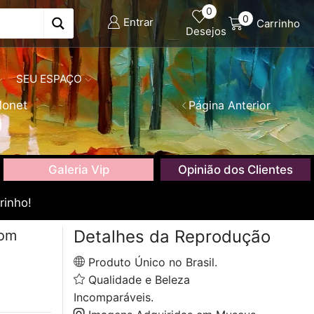
0
0
Entrar
Carrinho
Desejos
SEU ESPAÇO
Monet
Página Anterior
)
Galeria Vip
Opinião dos Clientes
rinho!
Detalhes da Reprodução
com
Produto Único no Brasil.
Qualidade e Beleza
Incomparáveis.