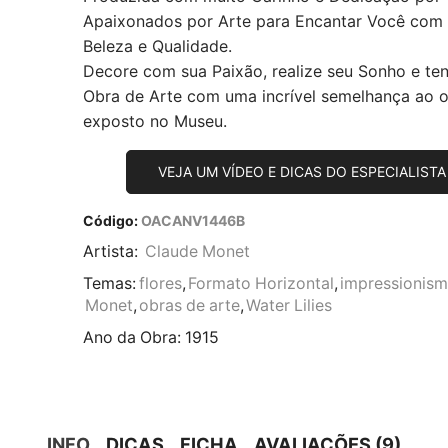
Apaixonados por Arte para Encantar Você com
Beleza e Qualidade.
Decore com sua Paixão, realize seu Sonho e te
Obra de Arte com uma incrível semelhança ao or
exposto no Museu.
VEJA UM VÍDEO E DICAS DO ESPECIALISTA
Código:
OACANV1446B
Artista:
Claude Monet
Temas:
flores
,
Formato Horizontal
,
impressionis
Monet
,
obras de arte
,
Water Lilies
Ano da Obra:
1915
INFO
DICAS
FICHA
AVALIAÇÕES (9)