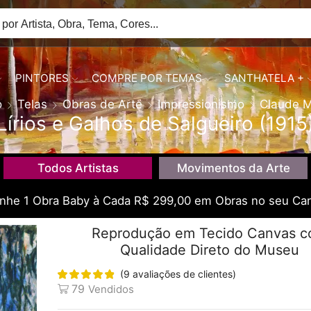
PINTORES
COMPRE POR TEMAS
SANTHATELA +
o
Telas
Obras de Arte
Impressionismo
Claude 
Lírios e Galhos de Salgueiro (1915
Todos Artistas
Movimentos da Arte
he 1 Obra Baby à Cada R$ 299,00 em Obras no seu Car
Reprodução em Tecido Canvas 
Qualidade Direto do Museu
(
9
avaliações de clientes)
79
Vendidos