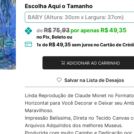
Tamanho
R$
75,93
R$
49,35
no Pix, Boleto ou
R$
49,35
1
x de
sem juros no Cartão de Créd
ADICIONAR AO CARRINHO
Salvar na Lista de Desejos
Linda Reprodução de Claude Monet no Formato
Horizontal para Você Decorar e Deixar seu Amb
Maravilhoso.
Impressão Belíssima, Direta no Tecido Canvas 
Arquivos Adquiridos dos melhores Museus.
Produzida com muito Carinho e Dedicação por