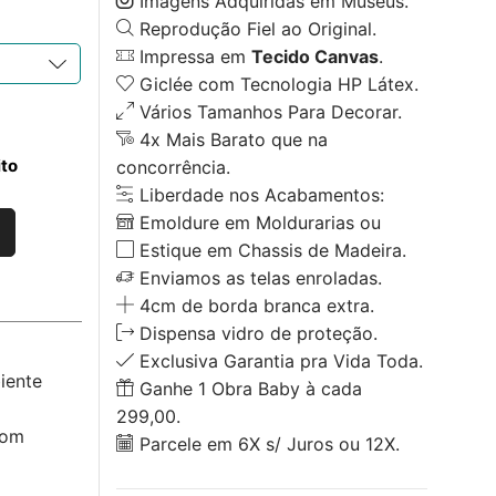
Imagens Adquiridas em Museus.
Reprodução Fiel ao Original.
Impressa em
Tecido Canvas
.
Giclée com Tecnologia HP Látex.
Vários Tamanhos Para Decorar.
4x Mais Barato que na
ito
concorrência.
Liberdade nos Acabamentos:
Emoldure em Moldurarias ou
Estique em Chassis de Madeira.
Enviamos as telas enroladas.
4cm de borda branca extra.
Dispensa vidro de proteção.
Exclusiva Garantia pra Vida Toda.
iente
Ganhe 1 Obra Baby à cada
299,00.
com
Parcele em 6X s/ Juros ou 12X.