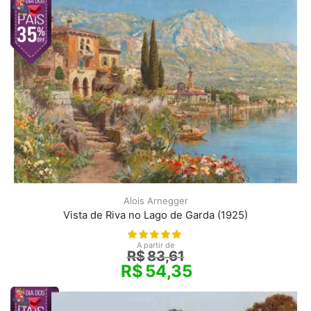
Alois Arnegger
Vista de Riva no Lago de Garda (1925)
A partir de
R$
83,61
R$
54,35