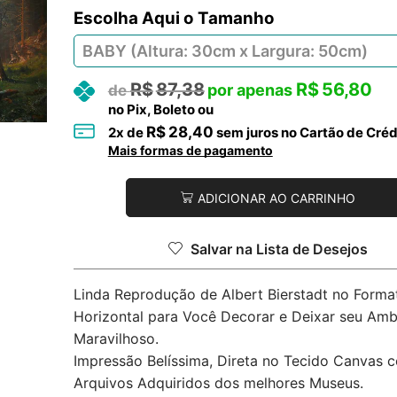
Tamanho
R$
87,38
R$
56,80
no Pix, Boleto ou
R$
28,40
2
x de
sem juros no Cartão de Créd
Mais formas de pagamento
ADICIONAR AO CARRINHO
Salvar na Lista de Desejos
Linda Reprodução de Albert Bierstadt no Forma
Horizontal para Você Decorar e Deixar seu Amb
Maravilhoso.
Impressão Belíssima, Direta no Tecido Canvas 
Arquivos Adquiridos dos melhores Museus.