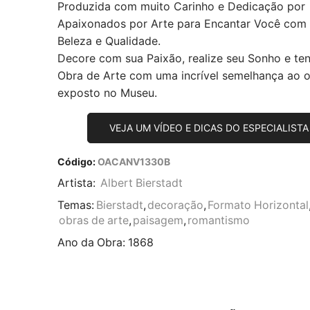
Produzida com muito Carinho e Dedicação por
Apaixonados por Arte para Encantar Você com
Beleza e Qualidade.
Decore com sua Paixão, realize seu Sonho e te
Obra de Arte com uma incrível semelhança ao or
exposto no Museu.
VEJA UM VÍDEO E DICAS DO ESPECIALISTA
Código:
OACANV1330B
Artista:
Albert Bierstadt
Temas:
Bierstadt
,
decoração
,
Formato Horizontal
obras de arte
,
paisagem
,
romantismo
Ano da Obra:
1868