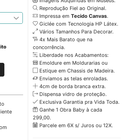
Imagens Adquiridas em Museus.
Reprodução Fiel ao Original.
Impressa em
Tecido Canvas
.
Giclée com Tecnologia HP Látex.
Vários Tamanhos Para Decorar.
4x Mais Barato que na
ito
concorrência.
Liberdade nos Acabamentos:
Emoldure em Moldurarias ou
Estique em Chassis de Madeira.
Enviamos as telas enroladas.
4cm de borda branca extra.
Dispensa vidro de proteção.
Exclusiva Garantia pra Vida Toda.
to
Ganhe 1 Obra Baby à cada
iente
299,00.
Parcele em 6X s/ Juros ou 12X.
com