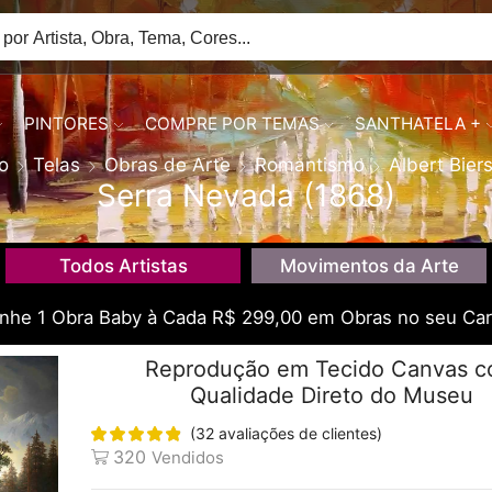
PINTORES
COMPRE POR TEMAS
SANTHATELA +
io
Telas
Obras de Arte
Romantismo
Albert Bier
Serra Nevada (1868)
Todos Artistas
Movimentos da Arte
he 1 Obra Baby à Cada R$ 299,00 em Obras no seu Car
Reprodução em Tecido Canvas 
Qualidade Direto do Museu
(
32
avaliações de clientes)
320
Vendidos