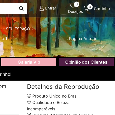
0
0
Entrar
Carrinho
Desejos
SEU ESPAÇO
stadt
Página Anterior
Galeria Vip
Opinião dos Clientes
rinho!
Detalhes da Reprodução
com
Produto Único no Brasil.
Qualidade e Beleza
Incomparáveis.