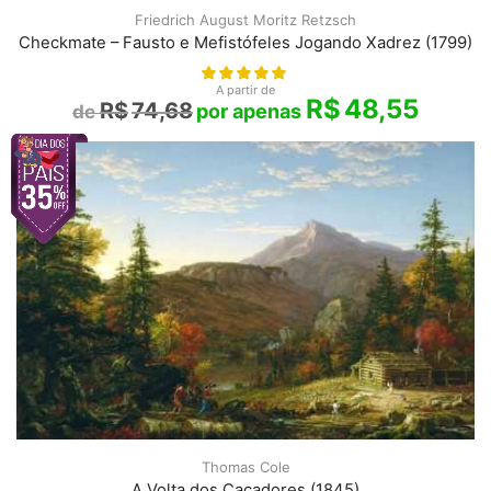
Friedrich August Moritz Retzsch
Checkmate – Fausto e Mefistófeles Jogando Xadrez (1799)
A partir de
R$
48,55
R$
74,68
Thomas Cole
A Volta dos Caçadores (1845)