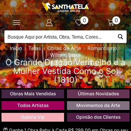
0
0
Início
Telas
Obras de Arte
Romantismo
William Blake
O Grande Dragão Vermelho e a
Mulher Vestida Como o Sol
(1810)
Obras Mais Vendidas
Últimas Novidades
Todos Artistas
Movimentos da Arte
Galeria Vip
Opinião dos Clientes
Ganhe 1 Obra Baby à Cada R$ 299,00 em Obras no seu