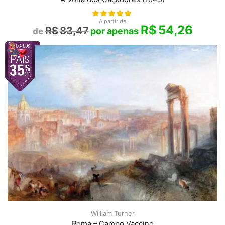
A partir de
R$
54,26
R$
83,47
William Turner
Roma – Campo Vaccino