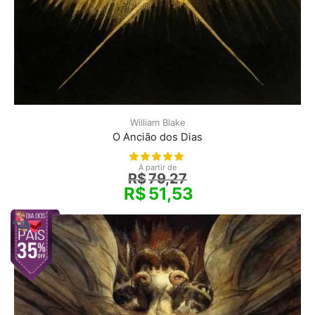
William Blake
O Ancião dos Dias
A partir de
R$
79,27
R$
51,53