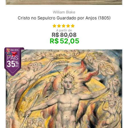
William Blake
Cristo no Sepulcro Guardado por Anjos (1805)
A partir de
R$
80,08
R$
52,05