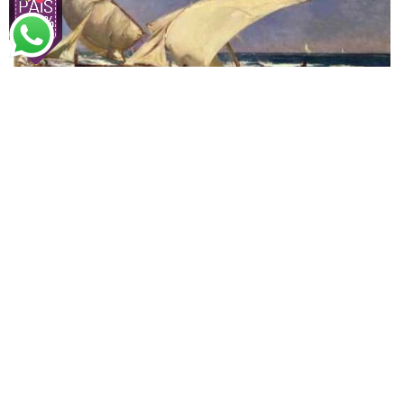
Sorolla y Bastida
Praia, luz da manhã
A partir de
R$
79,74
R$
51,83