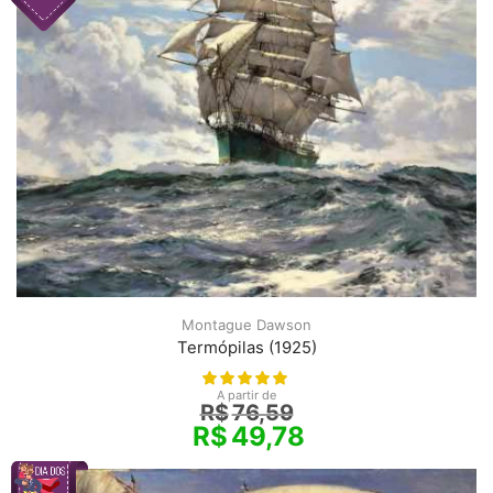
Montague Dawson
Termópilas (1925)
A partir de
R$
76,59
R$
49,78