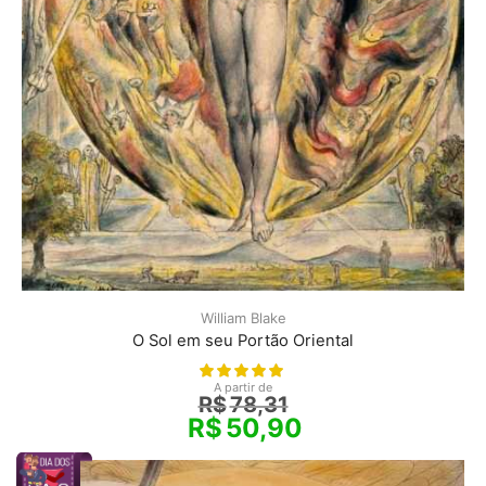
William Blake
O Sol em seu Portão Oriental
A partir de
R$
78,31
R$
50,90