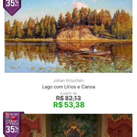
Johan Krouthén
Lago com Lírios e Canoa
A partir de
R$
82,13
R$
53,38