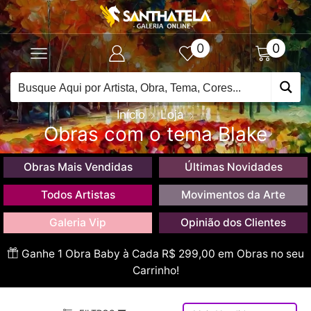
0
0
Início
Loja
Obras com o tema Blake
Obras Mais Vendidas
Últimas Novidades
Todos Artistas
Movimentos da Arte
Galeria Vip
Opinião dos Clientes
Ganhe 1 Obra Baby à Cada R$ 299,00 em Obras no seu
Carrinho!