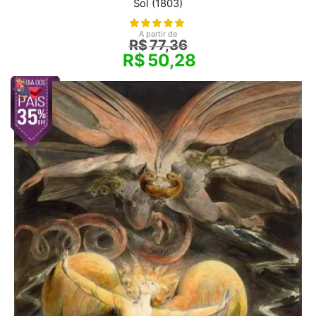
Sol (1803)
A partir de
R$
77,36
R$
50,28