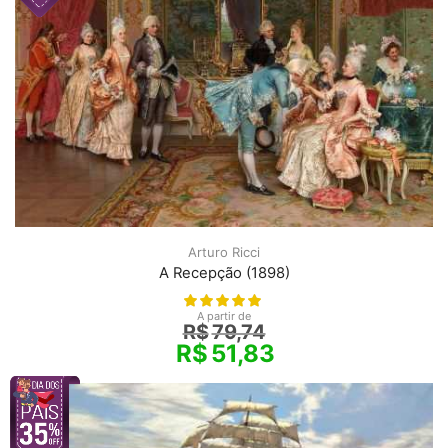
Arturo Ricci
A Recepção (1898)
A partir de
R$
79,74
R$
51,83