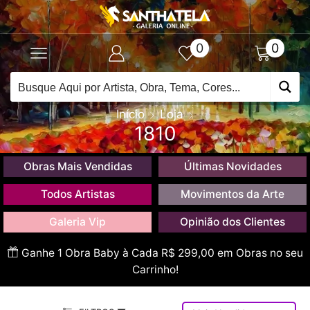
0
0
Início
Loja
1810
Obras Mais Vendidas
Últimas Novidades
Todos Artistas
Movimentos da Arte
Galeria Vip
Opinião dos Clientes
Ganhe 1 Obra Baby à Cada R$ 299,00 em Obras no seu
Carrinho!