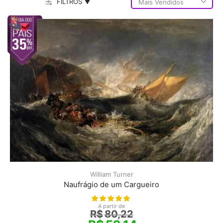
FILTROS ▼
William Turner
Naufrágio de um Cargueiro
A partir de
R$
80,22