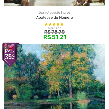
Jean-Auguste Ingres
Apoteose de Homero
A partir de
R$
78,79
R$
51,21