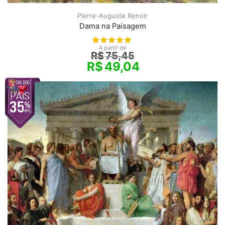
Pierre-Auguste Renoir
Dama na Paisagem
A partir de
R$
75,45
R$
49,04