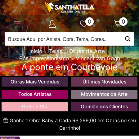
0
0
Início
Telas
Obras de Arte
Pós Impressionismo
Vincent van Gogh
A ponte em Courbevoie
Obras Mais Vendidas
Últimas Novidades
Todos Artistas
Movimentos da Arte
Galeria Vip
Opinião dos Clientes
Ganhe 1 Obra Baby à Cada R$ 299,00 em Obras no seu
Carrinho!