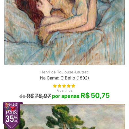
Henri de Toulouse-Lautrec
Na Cama: O Beijo (1892)
A partir de
R$
50,75
R$
78,07