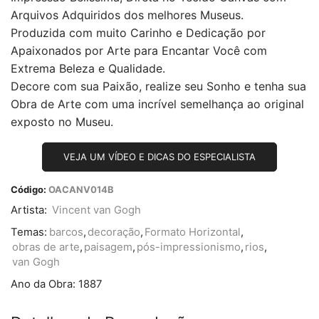
Arquivos Adquiridos dos melhores Museus.
Produzida com muito Carinho e Dedicação por
Apaixonados por Arte para Encantar Você com
Extrema Beleza e Qualidade.
Decore com sua Paixão, realize seu Sonho e tenha sua
Obra de Arte com uma incrível semelhança ao original
exposto no Museu.
VEJA UM VÍDEO E DICAS DO ESPECIALISTA
Código:
OACANV014B
Artista:
Vincent van Gogh
Temas:
barcos
,
decoração
,
Formato Horizontal
,
obras de arte
,
paisagem
,
pós-impressionismo
,
rios
,
van Gogh
Ano da Obra:
1887