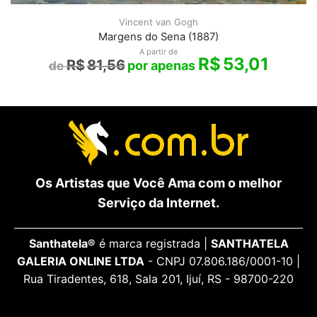
Vincent van Gogh
Margens do Sena (1887)
A partir de
R$
53,01
R$
81,56
Os Artistas que Você Ama com o melhor
Serviço da Internet.
Santhatela®
é marca registrada |
SANTHATELA
GALERIA ONLINE LTDA
- CNPJ 07.806.186/0001-10 |
Rua Tiradentes, 618, Sala 201, Ijuí, RS - 98700-220