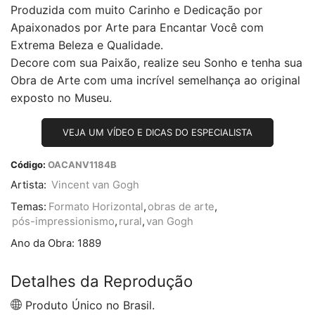
Produzida com muito Carinho e Dedicação por
Apaixonados por Arte para Encantar Você com
Extrema Beleza e Qualidade.
Decore com sua Paixão, realize seu Sonho e tenha sua
Obra de Arte com uma incrível semelhança ao original
exposto no Museu.
VEJA UM VÍDEO E DICAS DO ESPECIALISTA
Código:
OACANV1184B
Artista:
Vincent van Gogh
Temas:
Formato Horizontal
,
obras de arte
,
pós-impressionismo
,
rural
,
van Gogh
Ano da Obra:
1889
Detalhes da Reprodução
Produto Único no Brasil.