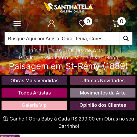
0
0
Início
Telas
Obras de Arte
Pós Impressionismo
Vincent van Gogh
Paisagem em St-Rémy (1889)
Obras Mais Vendidas
Últimas Novidades
Todos Artistas
Movimentos da Arte
Galeria Vip
Opinião dos Clientes
Ganhe 1 Obra Baby à Cada R$ 299,00 em Obras no seu
Carrinho!