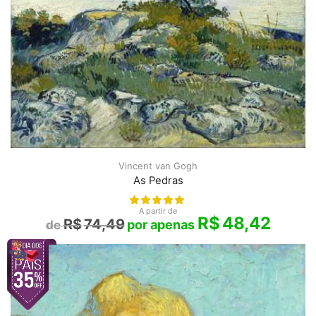
Vincent van Gogh
As Pedras
A partir de
R$
48,42
R$
74,49