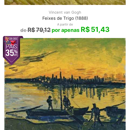
Vincent van Gogh
Feixes de Trigo (1888)
A partir de
R$
51,43
R$
79,12