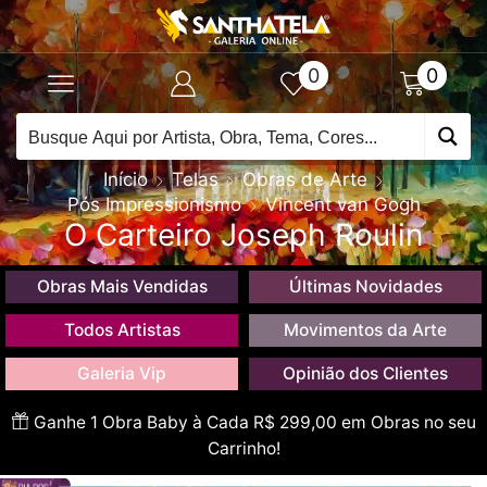
0
0
Início
Telas
Obras de Arte
Pós Impressionismo
Vincent van Gogh
O Carteiro Joseph Roulin
Obras Mais Vendidas
Últimas Novidades
Todos Artistas
Movimentos da Arte
Galeria Vip
Opinião dos Clientes
Ganhe 1 Obra Baby à Cada R$ 299,00 em Obras no seu
Carrinho!