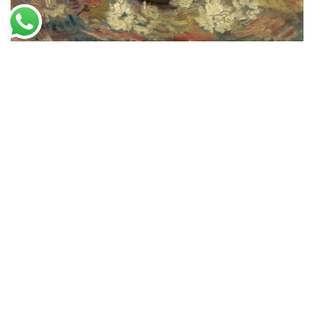
Vincent van Gogh
Vaso com Ásteres Chineses e Gladíolos (1886)
A partir de
R$
51,09
R$
78,60