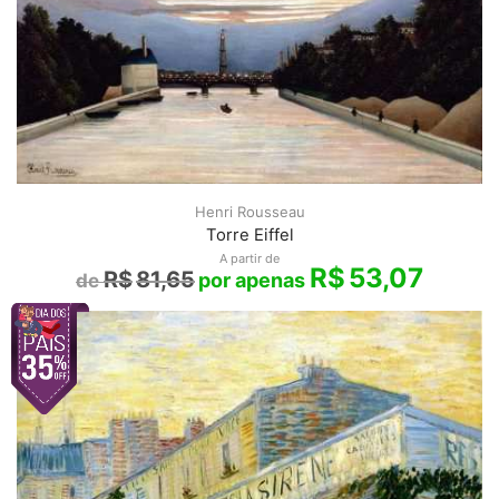
Henri Rousseau
Torre Eiffel
A partir de
R$
53,07
R$
81,65