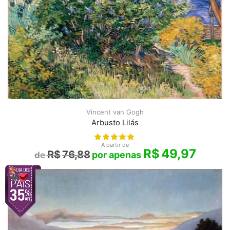
Vincent van Gogh
Arbusto Lilás
A partir de
R$
49,97
R$
76,88