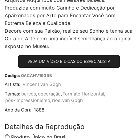
Arquivos Adquiridos dos melhores Museus.
Produzida com muito Carinho e Dedicação por
Apaixonados por Arte para Encantar Você com
Extrema Beleza e Qualidade.
Decore com sua Paixão, realize seu Sonho e tenha sua
Obra de Arte com uma incrível semelhança ao original
exposto no Museu.
VEJA UM VÍDEO E DICAS DO ESPECIALISTA
Código:
OACANV1939B
Artista:
Vincent van Gogh
Temas:
barcos
,
decoração
,
Formato Horizontal
,
pós-impressionismo
,
rios
,
van Gogh
Ano da Obra:
1888
Detalhes da Reprodução
Produto Único no Brasil.