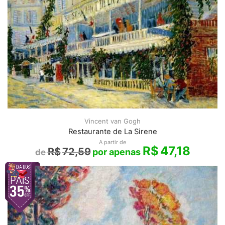
Vincent van Gogh
Restaurante de La Sirene
A partir de
R$
47,18
R$
72,59