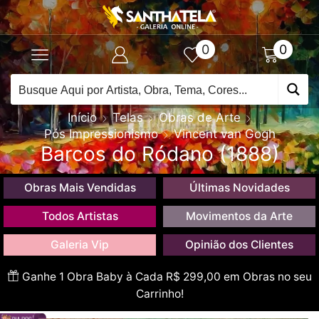
0
0
Início
Telas
Obras de Arte
Pós Impressionismo
Vincent van Gogh
Barcos do Ródano (1888)
Obras Mais Vendidas
Últimas Novidades
Todos Artistas
Movimentos da Arte
Galeria Vip
Opinião dos Clientes
Ganhe 1 Obra Baby à Cada R$ 299,00 em Obras no seu
Carrinho!