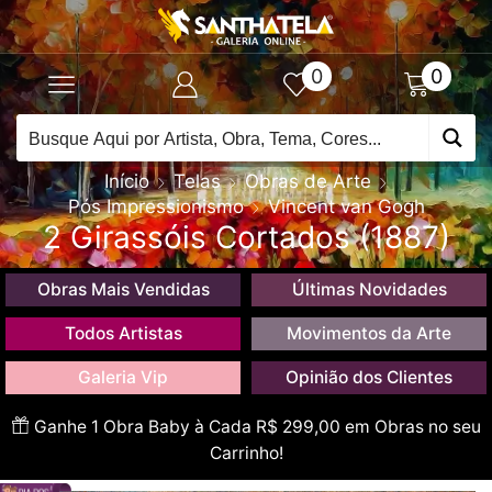
0
0
Início
Telas
Obras de Arte
Pós Impressionismo
Vincent van Gogh
2 Girassóis Cortados (1887)
Obras Mais Vendidas
Últimas Novidades
Todos Artistas
Movimentos da Arte
Galeria Vip
Opinião dos Clientes
Ganhe 1 Obra Baby à Cada R$ 299,00 em Obras no seu
Carrinho!