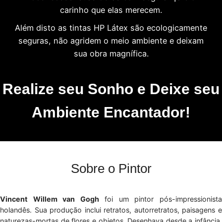
carinho que elas merecem.
Além disto as tintas HP Látex são ecologicamente
seguras, não agridem o meio ambiente e deixam
sua obra magnífica.
Realize seu Sonho e Deixe seu
Ambiente Encantador!
Sobre o Pintor
Vincent Willem van Gogh
foi um pintor pós-impressionist
holandês. Sua produção inclui retratos, autorretratos, paisagens e
naturezas-mortas de flores e objetos. Desenhava desde a infância,