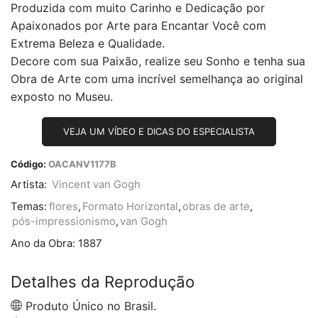
Produzida com muito Carinho e Dedicação por
Apaixonados por Arte para Encantar Você com
Extrema Beleza e Qualidade.
Decore com sua Paixão, realize seu Sonho e tenha sua
Obra de Arte com uma incrível semelhança ao original
exposto no Museu.
VEJA UM VÍDEO E DICAS DO ESPECIALISTA
Código:
OACANV1177B
Artista:
Vincent van Gogh
Temas:
flores
,
Formato Horizontal
,
obras de arte
,
pós-impressionismo
,
van Gogh
Ano da Obra:
1887
Detalhes da Reprodução
Produto Único no Brasil.