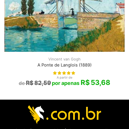
Vincent van Gogh
A Ponte de Langlois (1889)
A partir de
R$
53,68
R$
82,59