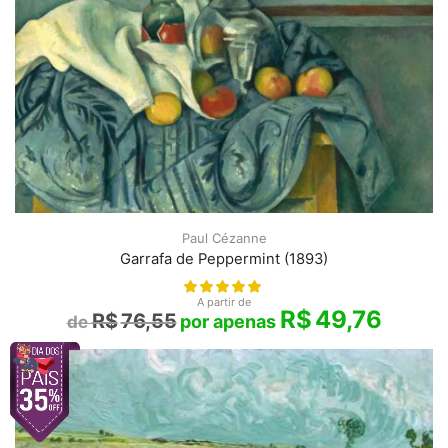
Paul Cézanne
Garrafa de Peppermint (1893)
A partir de
R$
49,76
R$
76,55