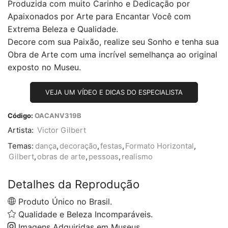
Produzida com muito Carinho e Dedicação por
Apaixonados por Arte para Encantar Você com
Extrema Beleza e Qualidade.
Decore com sua Paixão, realize seu Sonho e tenha sua
Obra de Arte com uma incrível semelhança ao original
exposto no Museu.
VEJA UM VÍDEO E DICAS DO ESPECIALISTA
Código:
OACANV319B
Artista:
Victor Gilbert
Temas:
dança
,
decoração
,
festas
,
Formato Horizontal
,
Gilbert
,
obras de arte
,
pessoas
,
realismo
Detalhes da Reprodução
Produto Único no Brasil.
Qualidade e Beleza Incomparáveis.
Imagens Adquiridas em Museus.