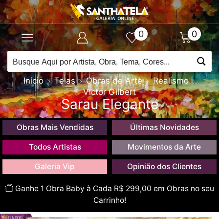
0
0
Início
Telas
Obras de Arte
Realismo
Victor Gilbert
Sarau Elegante
Obras Mais Vendidas
Últimas Novidades
Todos Artistas
Movimentos da Arte
Galeria Vip
Opinião dos Clientes
Ganhe 1 Obra Baby à Cada R$ 299,00 em Obras no seu
Carrinho!