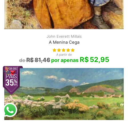
John Everett Millais
A Menina Cega
A partir de
R$
52,95
R$
81,46