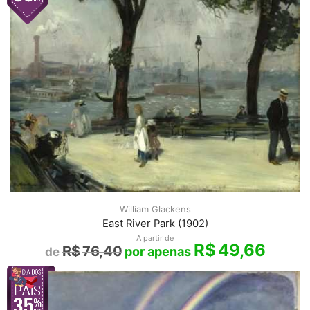
William Glackens
East River Park (1902)
A partir de
R$
49,66
R$
76,40