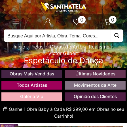
0
0
Início
Telas
Obras de Arte
Realismo
Victor Gilbert
Espetáculo de Dança
Obras Mais Vendidas
Últimas Novidades
Todos Artistas
Movimentos da Arte
Galeria Vip
Opinião dos Clientes
Ganhe 1 Obra Baby à Cada R$ 299,00 em Obras no seu
Carrinho!