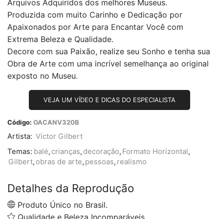
Arquivos Adquiridos dos melhores Museus.
Produzida com muito Carinho e Dedicação por
Apaixonados por Arte para Encantar Você com
Extrema Beleza e Qualidade.
Decore com sua Paixão, realize seu Sonho e tenha sua
Obra de Arte com uma incrível semelhança ao original
exposto no Museu.
VEJA UM VÍDEO E DICAS DO ESPECIALISTA
Código:
OACANV320B
Artista:
Victor Gilbert
Temas:
balé
,
crianças
,
decoração
,
Formato Horizontal
,
Gilbert
,
obras de arte
,
pessoas
,
realismo
Detalhes da Reprodução
Produto Único no Brasil.
Qualidade e Beleza Incomparáveis.