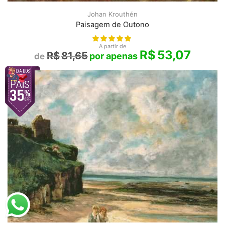
Johan Krouthén
Paisagem de Outono
A partir de
R$
53,07
R$
81,65