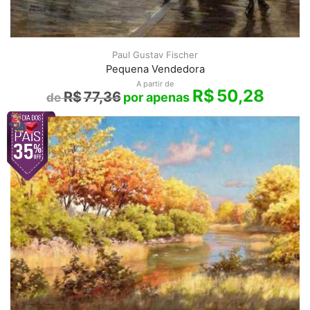
Paul Gustav Fischer
Pequena Vendedora
A partir de
R$
50,28
R$
77,36