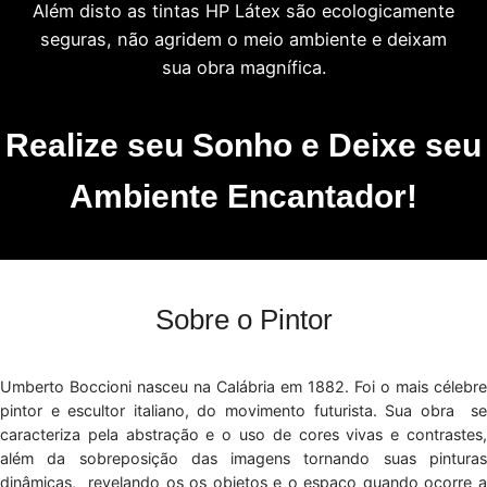
Além disto as tintas HP Látex são ecologicamente
seguras, não agridem o meio ambiente e deixam
sua obra magnífica.
Realize seu Sonho e Deixe seu
Ambiente Encantador!
Sobre o Pintor
Umberto Boccioni nasceu na Calábria em 1882. Foi o mais célebre
pintor e escultor italiano, do movimento futurista. Sua obra se
caracteriza pela abstração e o uso de cores vivas e contrastes,
além da sobreposição das imagens tornando suas pinturas
dinâmicas, revelando os os objetos e o espaço quando ocorre a