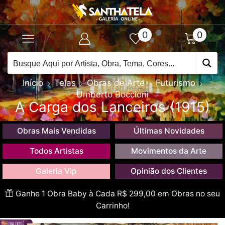
0
0
Início
Telas
Obras de Arte
Futurismo
Umberto Boccioni
A Carga dos Lanceiros (1915)
Obras Mais Vendidas
Últimas Novidades
Todos Artistas
Movimentos da Arte
Galeria Vip
Opinião dos Clientes
Ganhe 1 Obra Baby à Cada R$ 299,00 em Obras no seu
Carrinho!