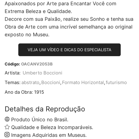
Apaixonados por Arte para Encantar Você com
Extrema Beleza e Qualidade.
Decore com sua Paixão, realize seu Sonho e tenha sua
Obra de Arte com uma incrível semelhança ao original
exposto no Museu.
VEJA UM VÍDEO E DICAS DO ESPECIALISTA
Código:
OACANV2053B
Artista:
Umberto Boccioni
Temas:
abstrato
,
Boccioni
,
Formato Horizontal
,
futurismo
Ano da Obra:
1915
Detalhes da Reprodução
Produto Único no Brasil.
Qualidade e Beleza Incomparáveis.
Imagens Adquiridas em Museus.