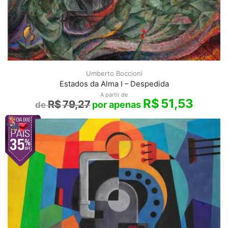
Umberto Boccioni
Estados da Alma I – Despedida
A partir de
R$
51,53
R$
79,27