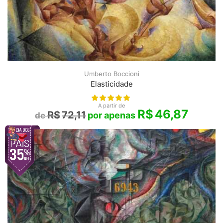
Umberto Boccioni
Elasticidade
A partir de
R$
46,87
R$
72,11