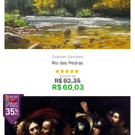
Graham Gercken
Rio das Pedras
A partir de
R$
92,35
R$
60,03