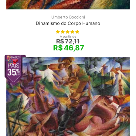
Umberto Boccioni
Dinamismo do Corpo Humano
A partir de
R$
72,11
R$
46,87