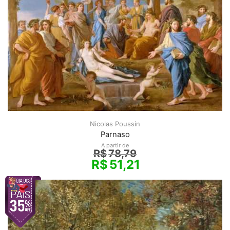
Nicolas Poussin
Parnaso
A partir de
R$
78,79
R$
51,21