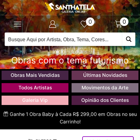
0
0
Início
Loja
Obras com o tema futurismo
Obras Mais Vendidas
Últimas Novidades
Todos Artistas
Movimentos da Arte
Galeria Vip
Opinião dos Clientes
Ganhe 1 Obra Baby à Cada R$ 299,00 em Obras no seu
Carrinho!