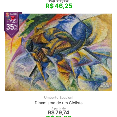
R$
71,15
R$
46,25
Umberto Boccioni
Dinamismo de um Ciclista
A partir de
R$
79,74