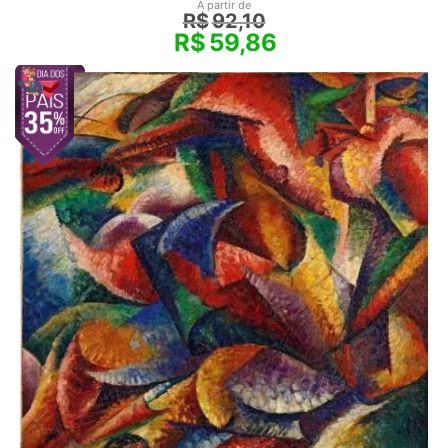
A partir de
R$
92,10
R$
59,86