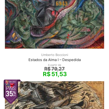
Umberto Boccioni
Estados da Alma I – Despedida
A partir de
R$
79,27
R$
51,53