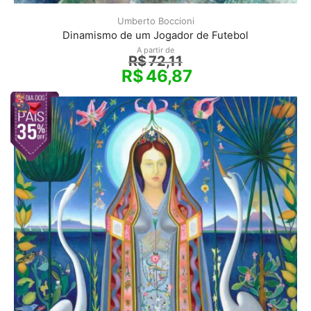
Umberto Boccioni
Dinamismo de um Jogador de Futebol
A partir de
R$
72,11
R$
46,87