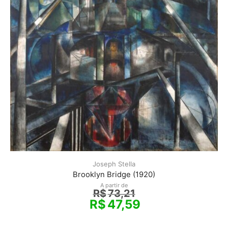
Joseph Stella
Brooklyn Bridge (1920)
A partir de
R$
73,21
R$
47,59