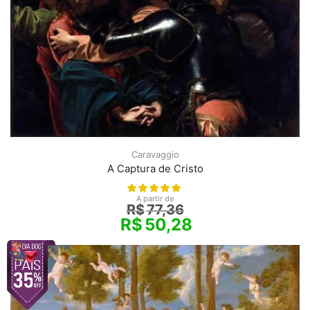
Caravaggio
A Captura de Cristo
A partir de
R$
77,36
R$
50,28