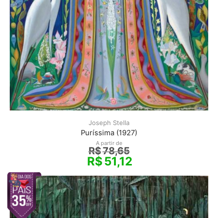
Joseph Stella
Puríssima (1927)
A partir de
R$
78,65
R$
51,12