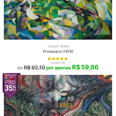
Joseph Stella
Primavera (1916)
A partir de
R$
59,86
R$
92,10