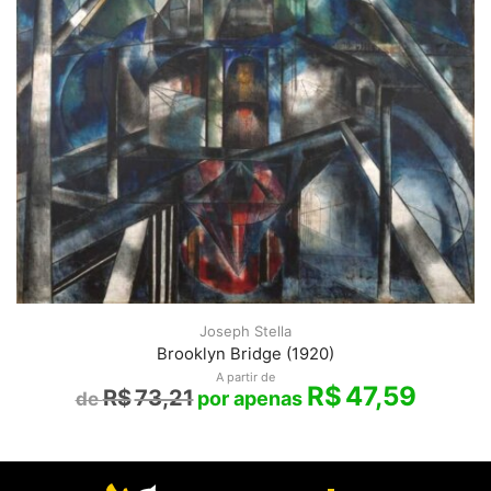
Joseph Stella
Brooklyn Bridge (1920)
A partir de
R$
47,59
R$
73,21