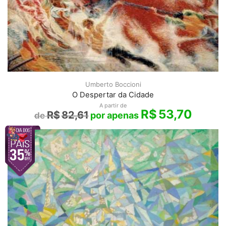
Umberto Boccioni
O Despertar da Cidade
A partir de
R$
53,70
R$
82,61