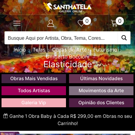
0
0
Início
Telas
Obras de Arte
Futurismo
Umberto Boccioni
Elasticidade
Obras Mais Vendidas
Últimas Novidades
Todos Artistas
Movimentos da Arte
Galeria Vip
Opinião dos Clientes
Ganhe 1 Obra Baby à Cada R$ 299,00 em Obras no seu
Carrinho!