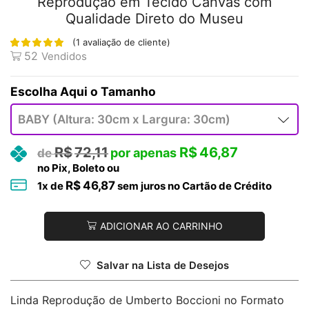
Reprodução em Tecido Canvas com
Qualidade Direto do Museu
(
1
avaliação de cliente)
52
Vendidos
Tamanho
R$
72,11
R$
46,87
no Pix, Boleto ou
R$
46,87
1
x de
sem juros no Cartão de Crédito
ADICIONAR AO CARRINHO
Salvar na Lista de Desejos
Linda Reprodução de Umberto Boccioni no Formato