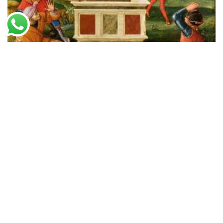
Rafael
Ressurreição de Cristo (1499)
A partir de
R$
49,38
R$
75,97