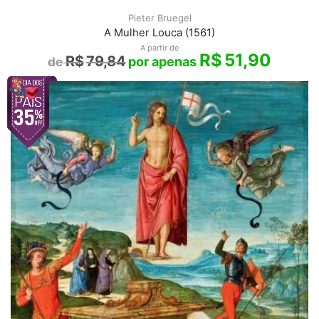
Pieter Bruegel
A Mulher Louca (1561)
A partir de
R$
51,90
R$
79,84