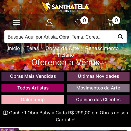
0
0
Início
Telas
Obras de Arte
Renascimento
Ticiano
Oferenda à Vênus
Obras Mais Vendidas
Últimas Novidades
Todos Artistas
Movimentos da Arte
Galeria Vip
Opinião dos Clientes
Ganhe 1 Obra Baby à Cada R$ 299,00 em Obras no seu
Carrinho!