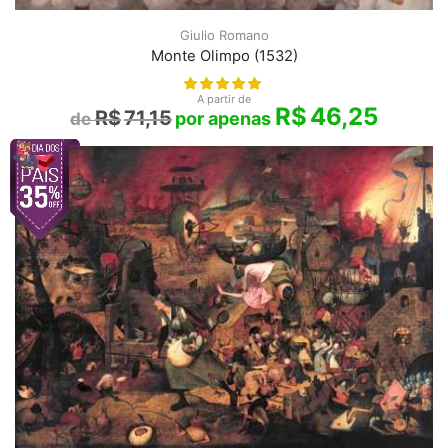
Giulio Romano
Monte Olimpo (1532)
A partir de
R$
46,25
R$
71,15