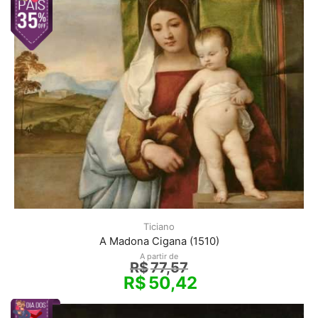
Ticiano
A Madona Cigana (1510)
A partir de
R$
77,57
R$
50,42