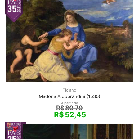
Ticiano
Madona Aldobrandini (1530)
A partir de
R$
80,70
R$
52,45