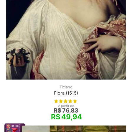
Ticiano
Flora (1515)
A partir de
R$
76,83
R$
49,94