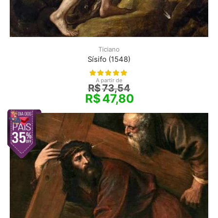
Ticiano
Sísifo (1548)
A partir de
R$
73,54
R$
47,80