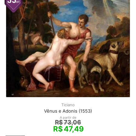
Ticiano
Vênus e Adonis (1553)
A partir de
R$
73,06
R$
47,49