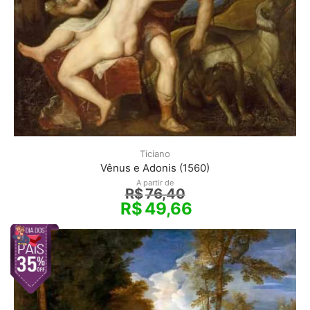
Ticiano
Vênus e Adonis (1560)
A partir de
R$
76,40
R$
49,66