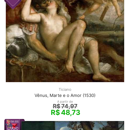
Ticiano
Vênus, Marte e o Amor (1530)
A partir de
R$
74,97
R$
48,73