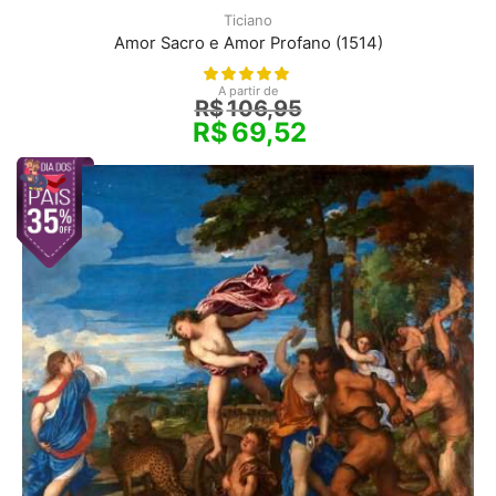
Ticiano
Amor Sacro e Amor Profano (1514)
A partir de
R$
106,95
R$
69,52