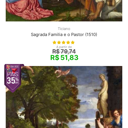
Ticiano
Sagrada Familia e o Pastor (1510)
A partir de
R$
79,74
R$
51,83