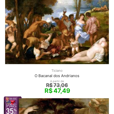
Ticiano
O Bacanal dos Andrianos
A partir de
R$
73,06
R$
47,49