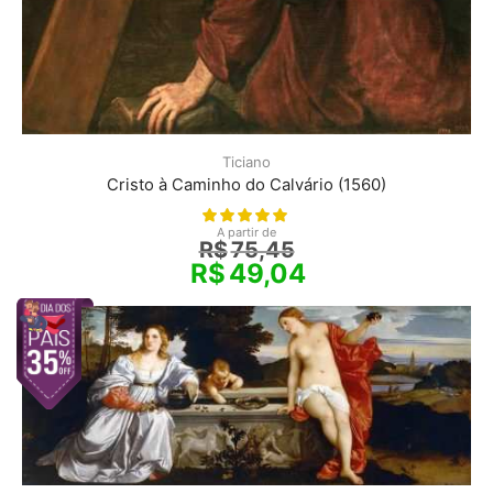
Ticiano
Cristo à Caminho do Calvário (1560)
A partir de
R$
75,45
R$
49,04