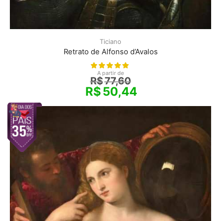
Ticiano
Retrato de Alfonso d’Avalos
A partir de
R$
77,60
R$
50,44