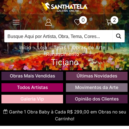
0
2
Início
Loja
Telas
Obras de Arte
Renascimento
Ticiano
Obras Mais Vendidas
Últimas Novidades
Todos Artistas
Movimentos da Arte
Galeria Vip
Opinião dos Clientes
Ganhe 1 Obra Baby à Cada R$ 299,00 em Obras no seu
Carrinho!