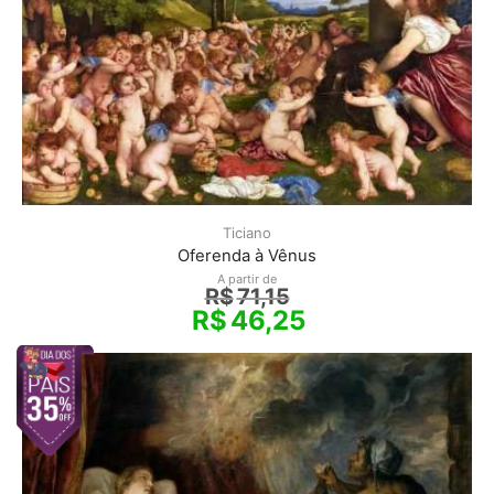
Ticiano
Oferenda à Vênus
A partir de
R$
71,15
R$
46,25