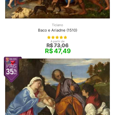
Ticiano
Baco e Ariadne (1510)
A partir de
R$
73,06
R$
47,49