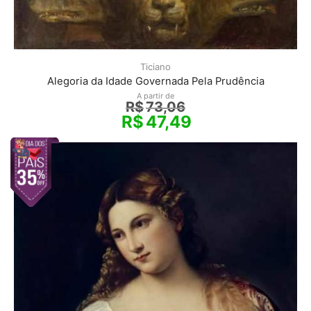
Ticiano
Alegoria da Idade Governada Pela Prudência
A partir de
R$
73,06
R$
47,49