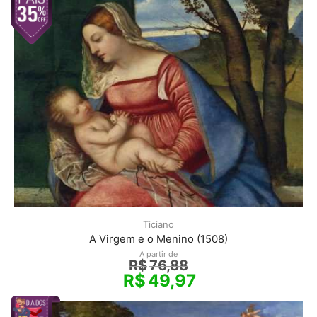
Ticiano
A Virgem e o Menino (1508)
A partir de
R$
76,88
R$
49,97