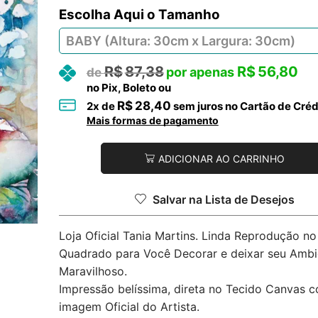
Tamanho
R$
87,38
R$
56,80
no Pix, Boleto ou
R$
28,40
2
x de
sem juros no Cartão de Créd
Mais formas de pagamento
ADICIONAR AO CARRINHO
Salvar na Lista de Desejos
Loja Oficial Tania Martins. Linda Reprodução n
Quadrado para Você Decorar e deixar seu Ambi
Maravilhoso.
Impressão belíssima, direta no Tecido Canvas 
imagem Oficial do Artista.