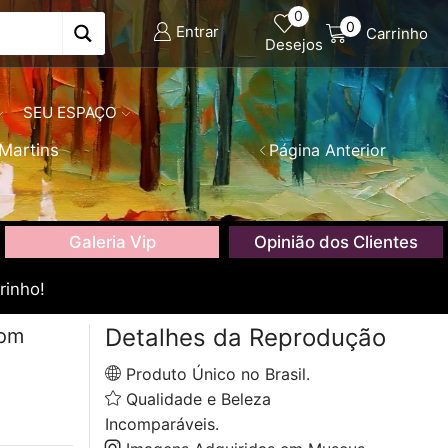
0
0
Entrar
Carrinho
Desejos
SEU ESPAÇO
Martins
Página Anterior
Galeria Vip
Opinião dos Clientes
rinho!
Detalhes da Reprodução
com
Produto Único no Brasil.
Qualidade e Beleza
Incomparáveis.