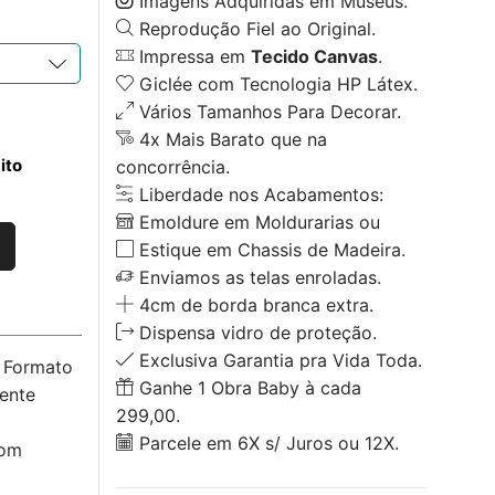
Imagens Adquiridas em Museus.
Reprodução Fiel ao Original.
Impressa em
Tecido Canvas
.
Giclée com Tecnologia HP Látex.
Vários Tamanhos Para Decorar.
4x Mais Barato que na
ito
concorrência.
Liberdade nos Acabamentos:
Emoldure em Moldurarias ou
Estique em Chassis de Madeira.
Enviamos as telas enroladas.
4cm de borda branca extra.
Dispensa vidro de proteção.
Exclusiva Garantia pra Vida Toda.
o Formato
Ganhe 1 Obra Baby à cada
ente
299,00.
Parcele em 6X s/ Juros ou 12X.
com