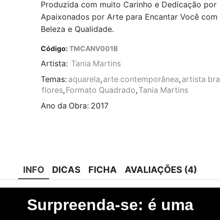
Produzida com muito Carinho e Dedicação por
Apaixonados por Arte para Encantar Você com
Beleza e Qualidade.
Código:
TMCANV001B
Artista:
Tania Martins
Temas:
aquarela
,
arte contemporânea
,
artista bra
flores
,
Formato Quadrado
,
Tania Martins
Ano da Obra:
2017
INFO
DICAS
FICHA
AVALIAÇÕES (4)
Surpreenda-se: é uma