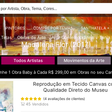
PINTORES
COMPRE POR TEMAS
SANTHATELA +
Telas
Obras de Arte
Arte Contemporânea
Tania 
Madalena Flor (2017)
Todos Artistas
Movimentos da Arte
he 1 Obra Baby à Cada R$ 299,00 em Obras no seu Car
Reprodução em Tecido Canvas 
Qualidade Direto do Museu
(
4
avaliações de clientes)
45
Vendidos