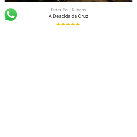
Peter Paul Rubens
A Descida da Cruz
A partir de
R$
51,21
R$
78,79