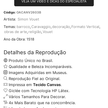
VEJA UM VÍDEO E DICAS DO ESPECIALISTA
Código:
OACANV2603B
Artista:
Simon Vouet
Temas:
barroco
,
Caravaggio
,
decoração
,
Formato Vertical
,
obras de arte
,
religião
,
Vouet
Ano da Obra:
1518
Detalhes da Reprodução
Produto Único no Brasil.
Qualidade e Beleza Incomparáveis.
Imagens Adquiridas em Museus.
Reprodução Fiel ao Original.
Impressa em
Tecido Canvas
.
Giclée com Tecnologia HP Látex.
Vários Tamanhos Para Decorar.
4x Mais Barato que na concorrência.