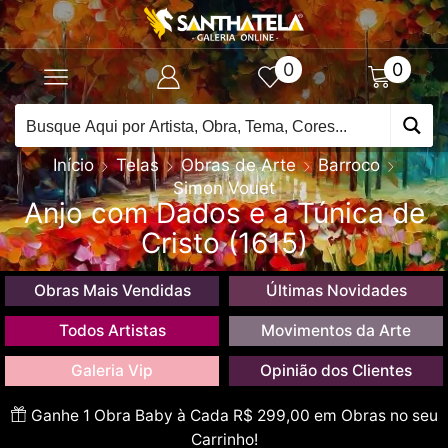
0
0
Início
Telas
Obras de Arte
Barroco
Simon Vouet
Anjo com Dados e a Túnica de
Cristo (1615)
Obras Mais Vendidas
Últimas Novidades
Todos Artistas
Movimentos da Arte
Galeria Vip
Opinião dos Clientes
Ganhe 1 Obra Baby à Cada R$ 299,00 em Obras no seu
Carrinho!