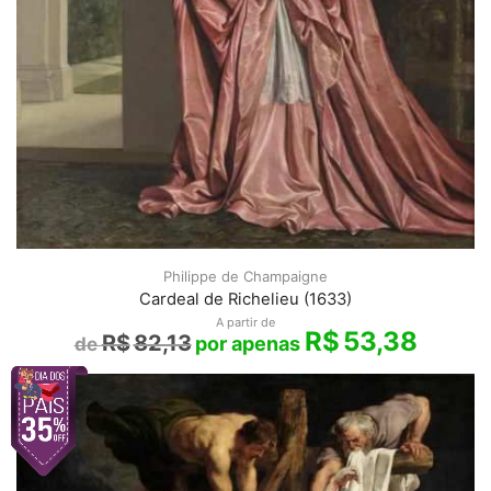
Philippe de Champaigne
Cardeal de Richelieu (1633)
A partir de
R$
53,38
R$
82,13