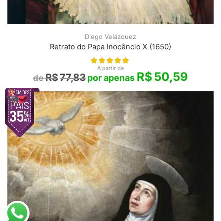
Diego Velázquez
Retrato do Papa Inocêncio X (1650)
A partir de
R$
50,59
R$
77,83