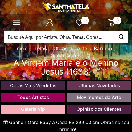
0
0
Início
Telas
Obras de Arte
Barroco
Simon Vouet
A Virgem Maria e o Menino
Jesus (1633)
Obras Mais Vendidas
Últimas Novidades
Todos Artistas
Movimentos da Arte
Galeria Vip
Opinião dos Clientes
Ganhe 1 Obra Baby à Cada R$ 299,00 em Obras no seu
Carrinho!