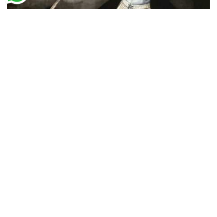
Pintor Barroco Desconhecido
Santa Teresa de Ávila (1630)
A partir de
R$
49,78
R$
76,59