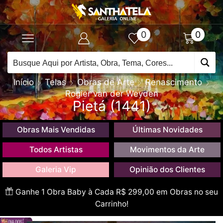
0
0
Início
Telas
Obras de Arte
Renascimento
Rogier van der Weyden
Pietá (1441)
Obras Mais Vendidas
Últimas Novidades
Todos Artistas
Movimentos da Arte
Galeria Vip
Opinião dos Clientes
Ganhe 1 Obra Baby à Cada R$ 299,00 em Obras no seu
Carrinho!