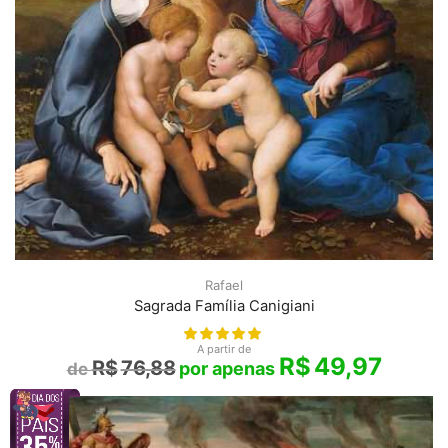
Rafael
Sagrada Família Canigiani
A partir de
R$
49,97
R$
76,88