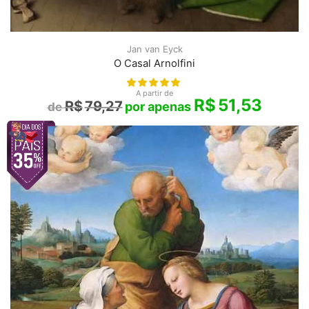
Jan van Eyck
O Casal Arnolfini
A partir de
R$
51,53
R$
79,27