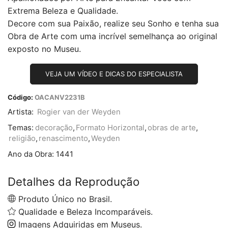
Extrema Beleza e Qualidade.
Decore com sua Paixão, realize seu Sonho e tenha sua
Obra de Arte com uma incrível semelhança ao original
exposto no Museu.
VEJA UM VÍDEO E DICAS DO ESPECIALISTA
Código:
OACANV2231B
Artista:
Rogier van der Weyden
Temas:
decoração
,
Formato Horizontal
,
obras de arte
,
religião
,
renascimento
,
Weyden
Ano da Obra:
1441
Detalhes da Reprodução
Produto Único no Brasil.
Qualidade e Beleza Incomparáveis.
Imagens Adquiridas em Museus.