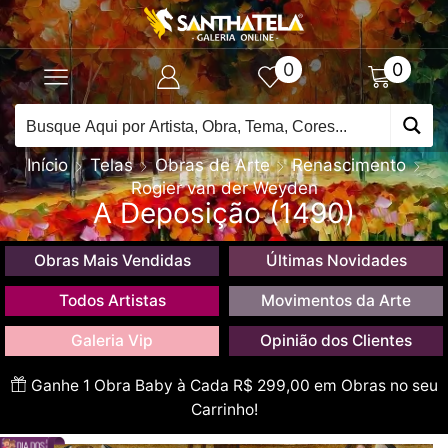
0
0
Início
Telas
Obras de Arte
Renascimento
Rogier van der Weyden
A Deposição (1490)
Obras Mais Vendidas
Últimas Novidades
Todos Artistas
Movimentos da Arte
Galeria Vip
Opinião dos Clientes
Ganhe 1 Obra Baby à Cada R$ 299,00 em Obras no seu
Carrinho!