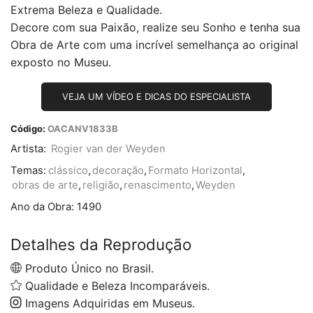
Extrema Beleza e Qualidade.
Decore com sua Paixão, realize seu Sonho e tenha sua
Obra de Arte com uma incrível semelhança ao original
exposto no Museu.
VEJA UM VÍDEO E DICAS DO ESPECIALISTA
Código:
OACANV1833B
Artista:
Rogier van der Weyden
Temas:
clássico
,
decoração
,
Formato Horizontal
,
obras de arte
,
religião
,
renascimento
,
Weyden
Ano da Obra:
1490
Detalhes da Reprodução
Produto Único no Brasil.
Qualidade e Beleza Incomparáveis.
Imagens Adquiridas em Museus.