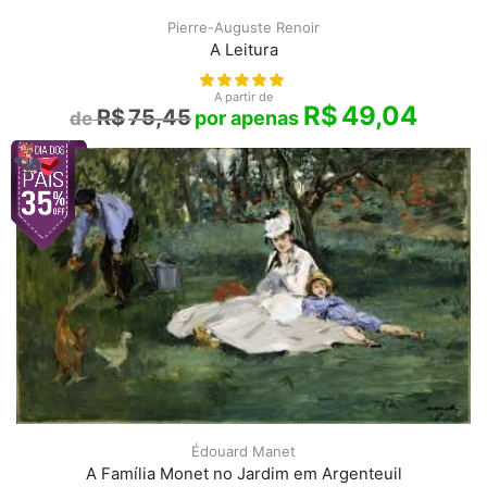
Pierre-Auguste Renoir
A Leitura
A partir de
R$
49,04
R$
75,45
Édouard Manet
A Família Monet no Jardim em Argenteuil