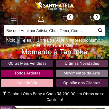
0
0
Início
Telas
Obras de Arte
Impressionismo
Richard Edward Miller
Momento à Tardinha
Obras Mais Vendidas
Últimas Novidades
Todos Artistas
Movimentos da Arte
Galeria Vip
Opinião dos Clientes
Ganhe 1 Obra Baby à Cada R$ 299,00 em Obras no seu
Carrinho!