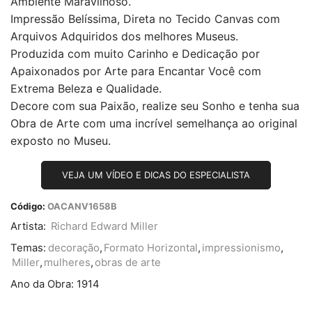
Ambiente Maravilhoso.
Impressão Belíssima, Direta no Tecido Canvas com
Arquivos Adquiridos dos melhores Museus.
Produzida com muito Carinho e Dedicação por
Apaixonados por Arte para Encantar Você com
Extrema Beleza e Qualidade.
Decore com sua Paixão, realize seu Sonho e tenha sua
Obra de Arte com uma incrível semelhança ao original
exposto no Museu.
VEJA UM VÍDEO E DICAS DO ESPECIALISTA
Código:
OACANV1658B
Artista:
Richard Edward Miller
Temas:
decoração
,
Formato Horizontal
,
impressionismo
,
Miller
,
mulheres
,
obras de arte
Ano da Obra:
1914