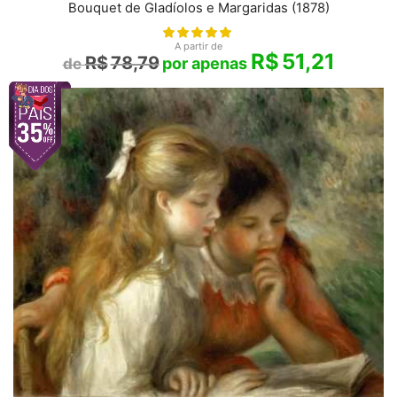
Bouquet de Gladíolos e Margaridas (1878)
A partir de
R$
51,21
R$
78,79