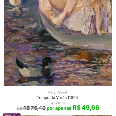
Mary Cassatt
Tempo de Verão (1894)
A partir de
R$
49,66
R$
76,40