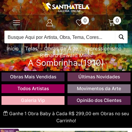
0
0
Início
Telas
Obras de Arte
Impressionismo
Richard Edward Miller
A Sombrinha (1910)
Obras Mais Vendidas
Últimas Novidades
Todos Artistas
Movimentos da Arte
Galeria Vip
Opinião dos Clientes
Ganhe 1 Obra Baby à Cada R$ 299,00 em Obras no seu
Carrinho!