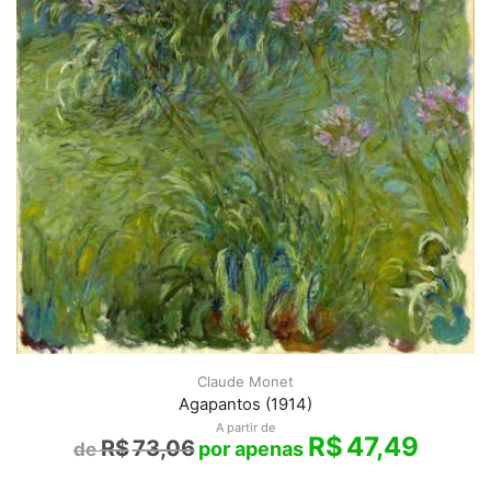
Claude Monet
Agapantos (1914)
A partir de
R$
47,49
R$
73,06