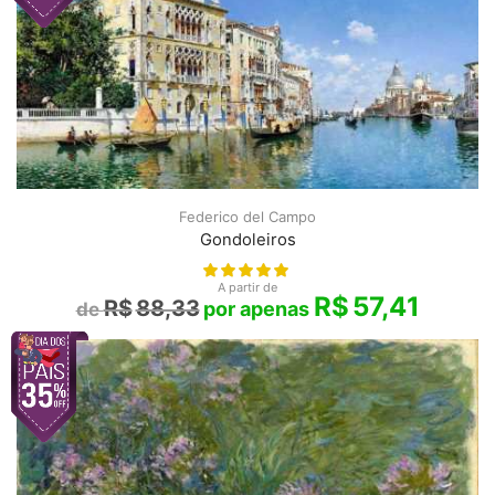
Federico del Campo
Gondoleiros
A partir de
R$
57,41
R$
88,33