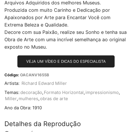
Arquivos Adquiridos dos melhores Museus.
Produzida com muito Carinho e Dedicação por
Apaixonados por Arte para Encantar Você com
Extrema Beleza e Qualidade.
Decore com sua Paixão, realize seu Sonho e tenha sua
Obra de Arte com uma incrível semelhança ao original
exposto no Museu.
VEJA UM VÍDEO E DICAS DO ESPECIALISTA
Código:
OACANV1655B
Artista:
Richard Edward Miller
Temas:
decoração
,
Formato Horizontal
,
impressionismo
,
Miller
,
mulheres
,
obras de arte
Ano da Obra:
1910
Detalhes da Reprodução