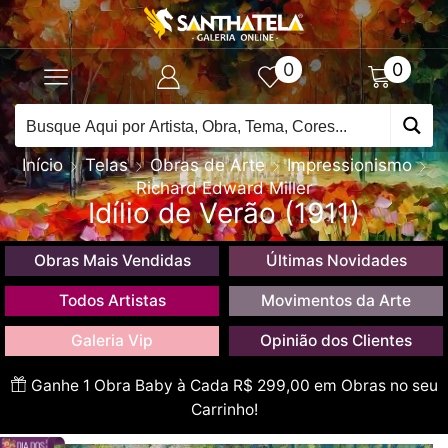
0
0
Início
Telas
Obras de Arte
Impressionismo
Richard Edward Miller
Idílio de Verão (1911)
Obras Mais Vendidas
Últimas Novidades
Todos Artistas
Movimentos da Arte
Galeria Vip
Opinião dos Clientes
Ganhe 1 Obra Baby à Cada R$ 299,00 em Obras no seu
Carrinho!