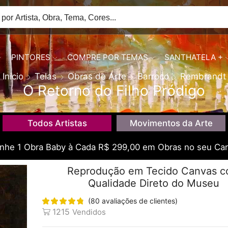
PINTORES
COMPRE POR TEMAS
SANTHATELA +
Início
Telas
Obras de Arte
Barroco
Rembrandt
O Retorno do Filho Pródigo
Todos Artistas
Movimentos da Arte
he 1 Obra Baby à Cada R$ 299,00 em Obras no seu Car
Reprodução em Tecido Canvas 
Qualidade Direto do Museu
(
80
avaliações de clientes)
1215
Vendidos