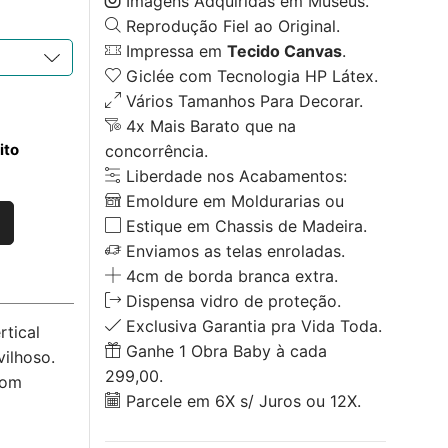
Imagens Adquiridas em Museus.
Reprodução Fiel ao Original.
Impressa em
Tecido Canvas
.
Giclée com Tecnologia HP Látex.
Vários Tamanhos Para Decorar.
4x Mais Barato que na
ito
concorrência.
Liberdade nos Acabamentos:
Emoldure em Moldurarias ou
Estique em Chassis de Madeira.
Enviamos as telas enroladas.
4cm de borda branca extra.
Dispensa vidro de proteção.
Exclusiva Garantia pra Vida Toda.
tical
Ganhe 1 Obra Baby à cada
ilhoso.
299,00.
com
Parcele em 6X s/ Juros ou 12X.