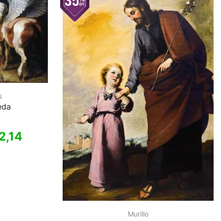
s
eda
2,14
Murillo