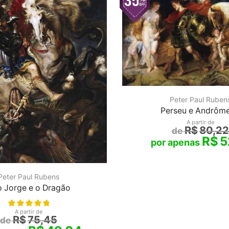
Peter Paul Ruben
Perseu e Andrôm
A partir de
R$
80,22
R$
5
Peter Paul Rubens
 Jorge e o Dragão
A partir de
R$
75,45