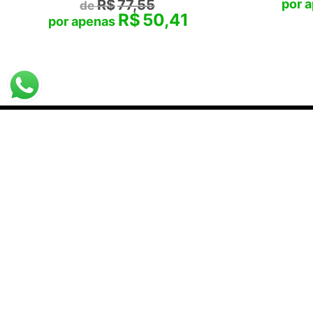
R$
77,55
R$
50,41
Santha
07.
DESTAQUES
PRA VOCÊ