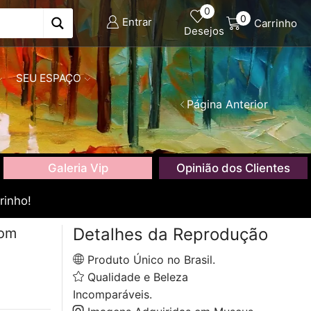
0
0
Entrar
Carrinho
Desejos
SEU ESPAÇO
Página Anterior
Galeria Vip
Opinião dos Clientes
rinho!
Detalhes da Reprodução
com
Produto Único no Brasil.
Qualidade e Beleza
Incomparáveis.