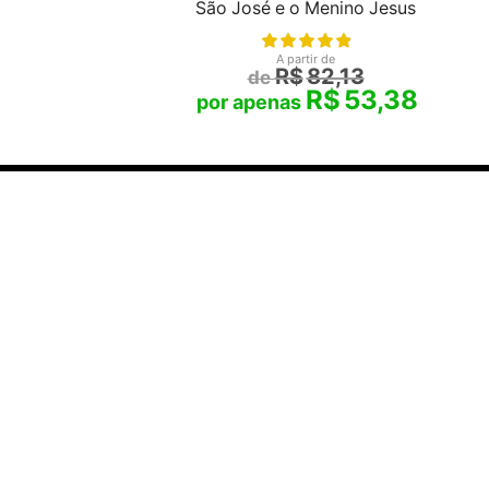
São José e o Menino Jesus
A partir de
R$
82,13
R$
53,38
 o melhor
 LTDA
- CNPJ
 98700-220
SAIBA MAIS