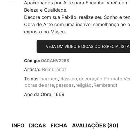
Apaixonados por Arte para Encantar Você com
Beleza e Qualidade.
Decore com sua Paixão, realize seu Sonho e te
Obra de Arte com uma incrível semelhança ao or
exposto no Museu.
VEJA UM VÍDEO E DICAS DO ESPECIALISTA
Código:
OACANV225B
Artista:
Rembrandt
Temas:
barroco
,
clássico
,
decoração
,
Formato Ver
obras de arte
,
pessoas
,
religião
,
Rembrandt
Ano da Obra:
1669
INFO
DICAS
FICHA
AVALIAÇÕES (80)