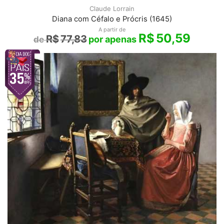
Claude Lorrain
Diana com Céfalo e Prócris (1645)
A partir de
R$
50,59
R$
77,83