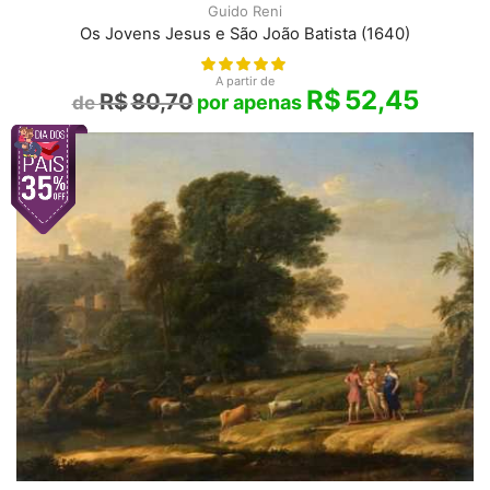
Guido Reni
Os Jovens Jesus e São João Batista (1640)
A partir de
R$
52,45
R$
80,70