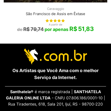
Caravaggio
São Francisco de Assis em Êxtase
A partir de
R$
51,83
R$
79,74
Os Artistas que Você Ama com o melhor
Serviço da Internet.
Santhatela®
é marca registrada |
SANTHATELA
GALERIA ONLINE LTDA
- CNPJ 07.806.186/0001-10 |
Rua Tiradentes, 618, Sala 201, Ijuí, RS - 98700-220