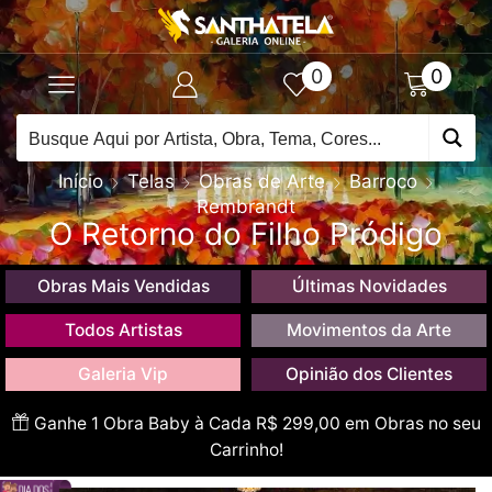
0
0
Início
Telas
Obras de Arte
Barroco
Rembrandt
O Retorno do Filho Pródigo
Obras Mais Vendidas
Últimas Novidades
Todos Artistas
Movimentos da Arte
Galeria Vip
Opinião dos Clientes
Ganhe 1 Obra Baby à Cada R$ 299,00 em Obras no seu
Carrinho!