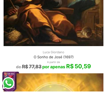
Luca Giordano
O Sonho de José (1697)
A partir de
R$
50,59
R$
77,83