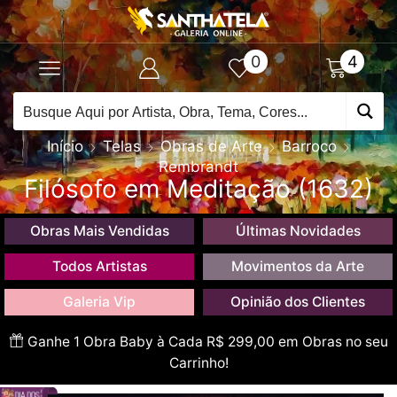
0
4
Início
Telas
Obras de Arte
Barroco
Rembrandt
Filósofo em Meditação (1632)
Obras Mais Vendidas
Últimas Novidades
Todos Artistas
Movimentos da Arte
Galeria Vip
Opinião dos Clientes
Ganhe 1 Obra Baby à Cada R$ 299,00 em Obras no seu
Carrinho!