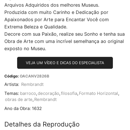
Arquivos Adquiridos dos melhores Museus.
Produzida com muito Carinho e Dedicação por
Apaixonados por Arte para Encantar Você com
Extrema Beleza e Qualidade.
Decore com sua Paixão, realize seu Sonho e tenha sua
Obra de Arte com uma incrível semelhança ao original
exposto no Museu.
VEJA UM VÍDEO E DICAS DO ESPECIALISTA
Código:
OACANV2826B
Artista:
Rembrandt
Temas:
barroco
,
decoração
,
filosofia
,
Formato Horizontal
,
obras de arte
,
Rembrandt
Ano da Obra:
1632
Detalhes da Reprodução