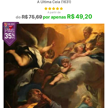
A Última Ceia (1631)
A partir de
R$
49,20
R$
75,69