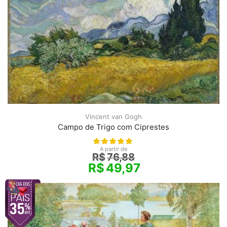
Vincent van Gogh
Campo de Trigo com Ciprestes
A partir de
R$
76,88
R$
49,97