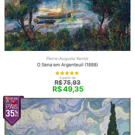
Pierre-Auguste Renoir
O Sena em Argenteuil (1888)
A partir de
R$
75,93
R$
49,35