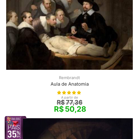
Rembrandt
Aula de Anatomia
A partir de
R$
77,36
R$
50,28