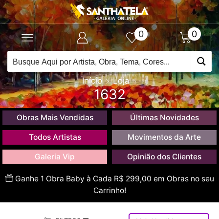
0
0
Início
Loja
1632
Obras Mais Vendidas
Últimas Novidades
Todos Artistas
Movimentos da Arte
Galeria Vip
Opinião dos Clientes
Ganhe 1 Obra Baby à Cada R$ 299,00 em Obras no seu
Carrinho!