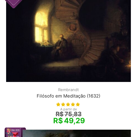
Rembrandt
Filósofo em Meditação (1632)
A partir de
R$
75,83
R$
49,29