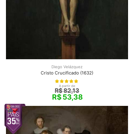
Diego Velázquez
Cristo Crucificado (1632)
A partir de
R$
82,13
R$
53,38